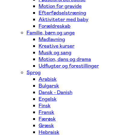
Motion for gravide
Efterfødselstræning
Aktiviteter med baby
Forældreskab
Familie, børn og unge
Madlavning
Kreative kurser
Musik og sang
Motion, dans og drama
Udflugter og forestillinger
Sprog
Arabisk
Bulgarsk
Dansk - Danish
Engelsk
Finsk
Fransk
Færøsk
Græsk
Hebraisk