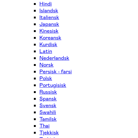
Hindi
Islandsk
Italiensk
Japansk
Kinesisk
Koreansk
Kurdisk
Latin
Nederlandsk
Norsk
Persisk - farsi
Polsk
Portugisisk
Russisk
Spansk
Svensk
Swahili
Tamilsk
Thai
Tjekkisk