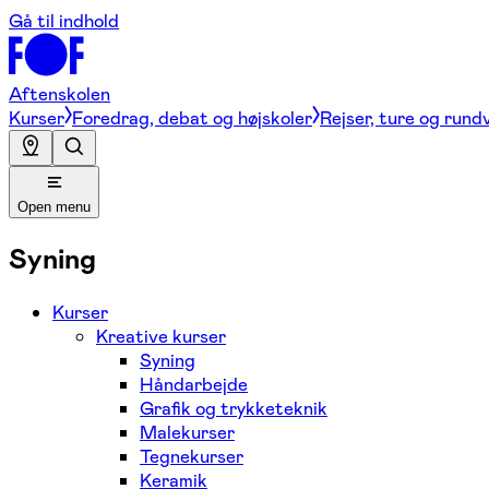
Gå til indhold
Aftenskolen
Kurser
Foredrag, debat og højskoler
Rejser, ture og rund
Open menu
Syning
Kurser
Kreative kurser
Syning
Håndarbejde
Grafik og trykketeknik
Malekurser
Tegnekurser
Keramik