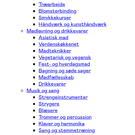
Træarbejde
Blomsterbinding
Smykkekurser
Håndværk og kunsthåndværk
Madlavning og drikkevarer
Asiatisk mad
Verdenskøkkenet
Madteknikker
Vegetarisk og vegansk
Fest- og hverdagsmad
Bagning og søde sager
Madfællesskab
Drikkevarer
Musik og sang
Strengeinstrumenter
Strygere
Blæsere
Trommer og percussion
Klaver og harmonika
Sang og stemmetræning