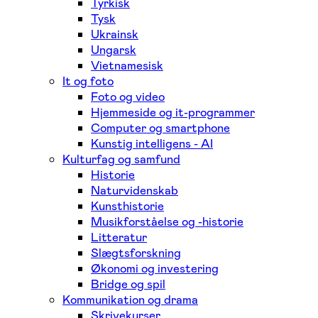
Tyrkisk
Tysk
Ukrainsk
Ungarsk
Vietnamesisk
It og foto
Foto og video
Hjemmeside og it-programmer
Computer og smartphone
Kunstig intelligens - AI
Kulturfag og samfund
Historie
Naturvidenskab
Kunsthistorie
Musikforståelse og -historie
Litteratur
Slægtsforskning
Økonomi og investering
Bridge og spil
Kommunikation og drama
Skrivekurser