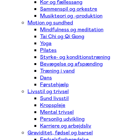
Kor og fællessang
Sammenspil og orkestre
Musikteori og -produktion
Motion og sundhed
Mindfulness og meditation
Tai Chi og Qi Gong
Yoga
Pilates
Styrke- og konditionstræning
Bevægelse og afspænding
Træning i vand
Dans
Førstehjælp
Livsstil og trivsel
Sund livsstil
Kropspleje
Mental trivsel
Personlig udvikling
Karriere og arbejdsliv
Graviditet, fødsel og barsel
Fødselsforberedelse