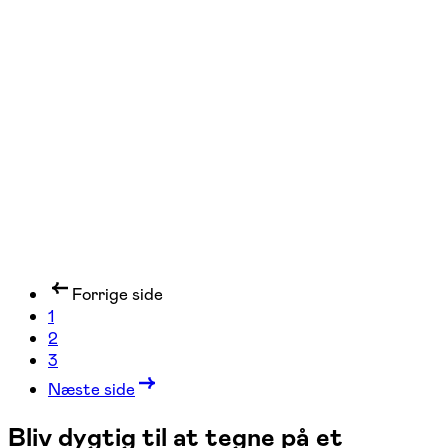
Lær at tegne – begyndere/letøvede
Frederiksberg, København K, Kongens Lyngby
6 hold
Forrige side
1
2
3
Næste side
Bliv dygtig til at tegne på et