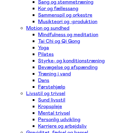
Sang og stemmetræning
Kor og fællessang
Sammenspil og orkestre
Musikteori og -produktion
Motion og sundhed
Mindfulness og meditation
Tai Chi og Qi Gong
Yoga
Pilates
Styrke- og konditionstræning
Bevægelse og afspænding
Træning i vand
Dans
Førstehjælp
Livsstil og trivsel
Sund livsstil
Kropspleje
Mental trivsel
Personlig udvikling
Karriere og arbejdsliv
Graviditet, fødsel og barsel