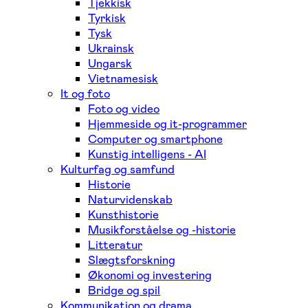
Tjekkisk
Tyrkisk
Tysk
Ukrainsk
Ungarsk
Vietnamesisk
It og foto
Foto og video
Hjemmeside og it-programmer
Computer og smartphone
Kunstig intelligens - AI
Kulturfag og samfund
Historie
Naturvidenskab
Kunsthistorie
Musikforståelse og -historie
Litteratur
Slægtsforskning
Økonomi og investering
Bridge og spil
Kommunikation og drama