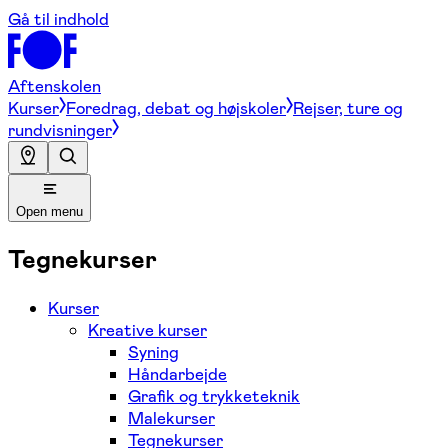
Gå til indhold
Aftenskolen
Kurser
Foredrag, debat og højskoler
Rejser, ture og
rundvisninger
Open menu
Tegnekurser
Kurser
Kreative kurser
Syning
Håndarbejde
Grafik og trykketeknik
Malekurser
Tegnekurser