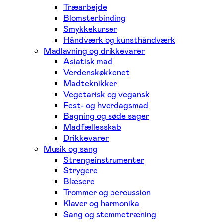
Træarbejde
Blomsterbinding
Smykkekurser
Håndværk og kunsthåndværk
Madlavning og drikkevarer
Asiatisk mad
Verdenskøkkenet
Madteknikker
Vegetarisk og vegansk
Fest- og hverdagsmad
Bagning og søde sager
Madfællesskab
Drikkevarer
Musik og sang
Strengeinstrumenter
Strygere
Blæsere
Trommer og percussion
Klaver og harmonika
Sang og stemmetræning