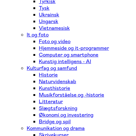
Tyrkisk
Tysk
Ukrainsk
Ungarsk
Vietnamesisk
It og foto
Foto og video
Hjemmeside og it-programmer
Computer og smartphone
Kunstig intelligens - AI
Kulturfag og samfund
Historie
Naturvidenskab
Kunsthistorie
Musikforståelse og -historie
Litteratur
Slægtsforskning
Økonomi og investering
Bridge og spil
Kommunikation og drama
Skrivekurser