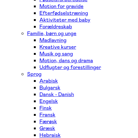
Motion for gravide
Efterfødselstræning
Aktiviteter med baby
Forældreskab
Familie, børn og unge
Madlavning
Kreative kurser
Musik og sang
Motion, dans og drama
Udflugter og forestillinger
Sprog
Arabisk
Bulgarsk
Dansk - Danish
Engelsk
Finsk
Fransk
Færøsk
Græsk
Hebraisk