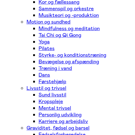
Kor og fællessang
Sammenspil og orkestre
Musikteori og -produktion
Motion og sundhed
Mindfulness og meditation
Tai Chi og Qi Gong
Yoga
Pilates
Styrke- og konditionstræning
Bevægelse og afspænding
Træning i vand
Dans
Førstehjælp
Livsstil og trivsel
Sund livsstil
Kropspleje
Mental trivsel
Personlig udvikling
Karriere og arbejdsliv
Graviditet, fødsel og barsel
Fødselsforberedelse