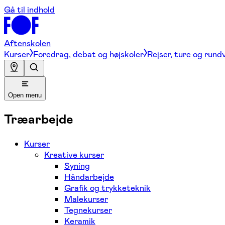
Gå til indhold
Aftenskolen
Kurser
Foredrag, debat og højskoler
Rejser, ture og rund
Open menu
Træarbejde
Kurser
Kreative kurser
Syning
Håndarbejde
Grafik og trykketeknik
Malekurser
Tegnekurser
Keramik