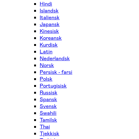
Hindi
Islandsk
Italiensk
Japansk
Kinesisk
Koreansk
Kurdisk
Latin
Nederlandsk
Norsk
Persisk - farsi
Polsk
Portugisisk
Russisk
Spansk
Svensk
Swahili
Tamilsk
Thai
Tjekkisk