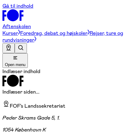
Gå til indhold
Aftenskolen
Kurser
Foredrag, debat og højskoler
Rejser, ture og
rundvisninger
Open menu
Indlæser indhold
Indlæser siden...
FOF's Landssekretariat
Peder Skrams Gade 5, 1.
1054 København K