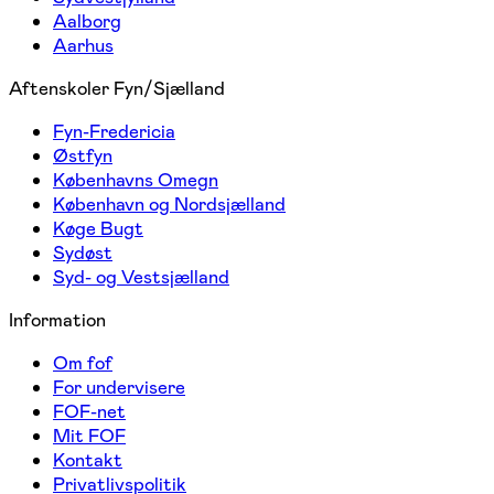
Aalborg
Aarhus
Aftenskoler Fyn/Sjælland
Fyn-Fredericia
Østfyn
Københavns Omegn
København og Nordsjælland
Køge Bugt
Sydøst
Syd- og Vestsjælland
Information
Om fof
For undervisere
FOF-net
Mit FOF
Kontakt
Privatlivspolitik