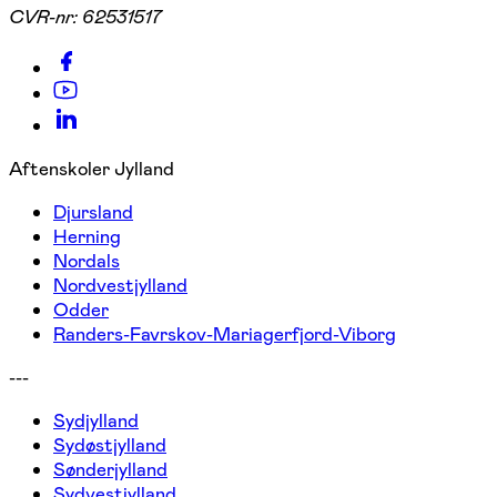
CVR-nr:
62531517
Aftenskoler Jylland
Djursland
Herning
Nordals
Nordvestjylland
Odder
Randers-Favrskov-Mariagerfjord-Viborg
---
Sydjylland
Sydøstjylland
Sønderjylland
Sydvestjylland