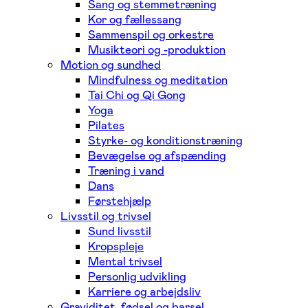
Sang og stemmetræning
Kor og fællessang
Sammenspil og orkestre
Musikteori og -produktion
Motion og sundhed
Mindfulness og meditation
Tai Chi og Qi Gong
Yoga
Pilates
Styrke- og konditionstræning
Bevægelse og afspænding
Træning i vand
Dans
Førstehjælp
Livsstil og trivsel
Sund livsstil
Kropspleje
Mental trivsel
Personlig udvikling
Karriere og arbejdsliv
Graviditet, fødsel og barsel