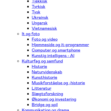
Tjekkisk
Tyrkisk
Tysk
Ukrainsk
Ungarsk
Vietnamesisk
It og foto
Foto og video
Hjemmeside og it-programmer
Computer og smartphone
Kunstig intelligens - AI
Kulturfag og samfund
Historie
Naturvidenskab
Kunsthistorie
Musikforståelse og -historie
Litteratur
Slægtsforskning
Økonomi og investering
Bridge og spil
Kommunikation og drama