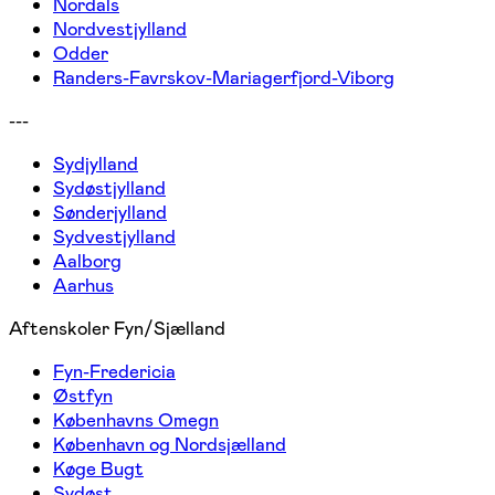
Nordals
Nordvestjylland
Odder
Randers-Favrskov-Mariagerfjord-Viborg
---
Sydjylland
Sydøstjylland
Sønderjylland
Sydvestjylland
Aalborg
Aarhus
Aftenskoler Fyn/Sjælland
Fyn-Fredericia
Østfyn
Københavns Omegn
København og Nordsjælland
Køge Bugt
Sydøst