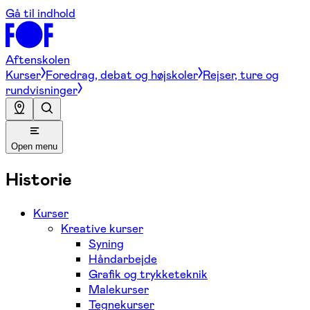
Gå til indhold
Aftenskolen
Kurser
Foredrag, debat og højskoler
Rejser, ture og
rundvisninger
Open menu
Historie
Kurser
Kreative kurser
Syning
Håndarbejde
Grafik og trykketeknik
Malekurser
Tegnekurser