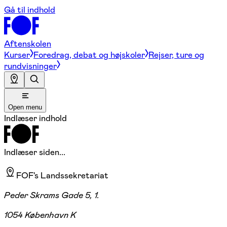
Gå til indhold
Aftenskolen
Kurser
Foredrag, debat og højskoler
Rejser, ture og
rundvisninger
Open menu
Indlæser indhold
Indlæser siden...
FOF's Landssekretariat
Peder Skrams Gade 5, 1.
1054 København K