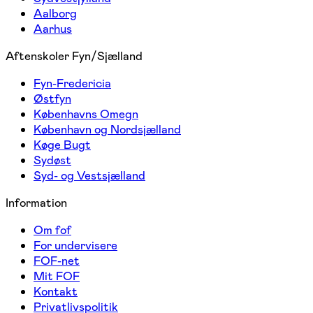
Aalborg
Aarhus
Aftenskoler Fyn/Sjælland
Fyn-Fredericia
Østfyn
Københavns Omegn
København og Nordsjælland
Køge Bugt
Sydøst
Syd- og Vestsjælland
Information
Om fof
For undervisere
FOF-net
Mit FOF
Kontakt
Privatlivspolitik