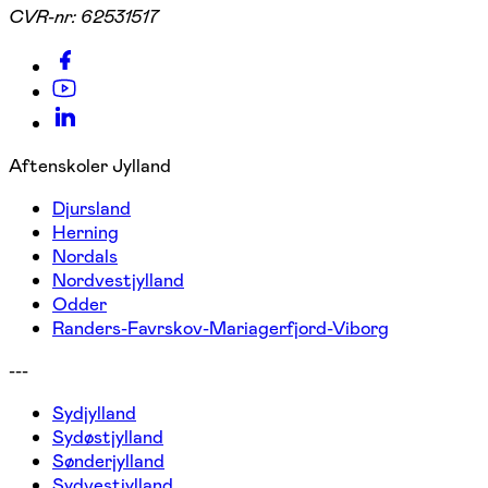
CVR-nr:
62531517
Aftenskoler Jylland
Djursland
Herning
Nordals
Nordvestjylland
Odder
Randers-Favrskov-Mariagerfjord-Viborg
---
Sydjylland
Sydøstjylland
Sønderjylland
Sydvestjylland