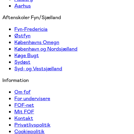
Aarhus
Aftenskoler Fyn/Sjælland
Fyn-Fredericia
Østfyn
Københavns Omegn
København og Nordsjælland
Køge Bugt
Sydøst
Syd- og Vestsjælland
Information
Om fof
For undervisere
FOF-net
Mit FOF
Kontakt
Privatlivspolitik
Cookiepolitik