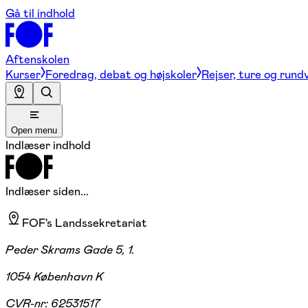
Gå til indhold
Aftenskolen
Kurser
Foredrag, debat og højskoler
Rejser, ture og rund
Open menu
Indlæser indhold
Indlæser siden...
FOF's Landssekretariat
Peder Skrams Gade 5, 1.
1054 København K
CVR-nr:
62531517