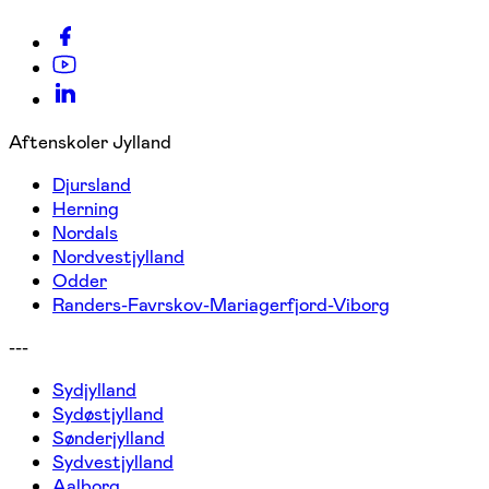
Aftenskoler Jylland
Djursland
Herning
Nordals
Nordvestjylland
Odder
Randers-Favrskov-Mariagerfjord-Viborg
---
Sydjylland
Sydøstjylland
Sønderjylland
Sydvestjylland
Aalborg