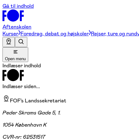
Gå til indhold
Aftenskolen
Kurser
Foredrag, debat og højskoler
Rejser, ture og rund
Open menu
Indlæser indhold
Indlæser siden...
FOF's Landssekretariat
Peder Skrams Gade 5, 1.
1054 København K
CVR-nr:
62531517