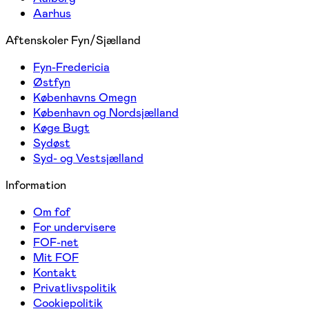
Aarhus
Aftenskoler Fyn/Sjælland
Fyn-Fredericia
Østfyn
Københavns Omegn
København og Nordsjælland
Køge Bugt
Sydøst
Syd- og Vestsjælland
Information
Om fof
For undervisere
FOF-net
Mit FOF
Kontakt
Privatlivspolitik
Cookiepolitik