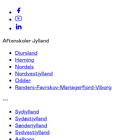
Aftenskoler Jylland
Djursland
Herning
Nordals
Nordvestjylland
Odder
Randers-Favrskov-Mariagerfjord-Viborg
---
Sydjylland
Sydøstjylland
Sønderjylland
Sydvestjylland
Aalborg