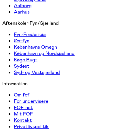
Aalborg
Aarhus
Aftenskoler Fyn/Sjælland
Fyn-Fredericia
Østfyn
Københavns Omegn
København og Nordsjælland
Køge Bugt
Sydøst
Syd- og Vestsjælland
Information
Om fof
For undervisere
FOF-net
Mit FOF
Kontakt
Privatlivspolitik