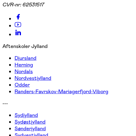
CVR-nr:
62531517
Aftenskoler Jylland
Djursland
Herning
Nordals
Nordvestjylland
Odder
Randers-Favrskov-Mariagerfjord-Viborg
---
Sydjylland
Sydøstjylland
Sønderjylland
Sydvestjylland