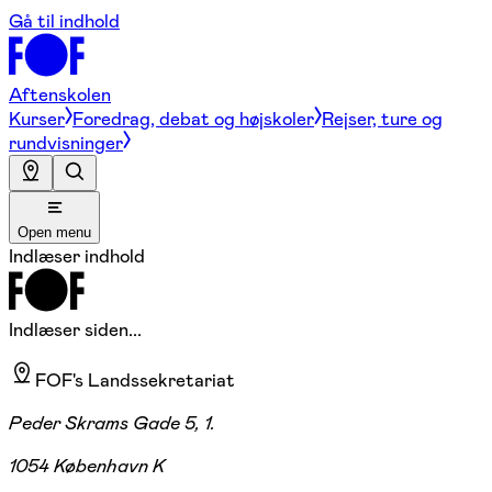
Gå til indhold
Aftenskolen
Kurser
Foredrag, debat og højskoler
Rejser, ture og
rundvisninger
Open menu
Indlæser indhold
Indlæser siden...
FOF's Landssekretariat
Peder Skrams Gade 5, 1.
1054 København K