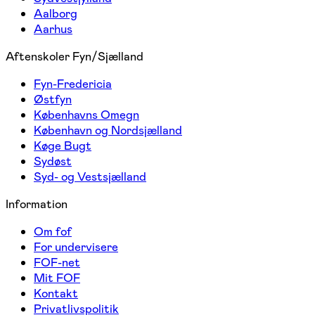
Aalborg
Aarhus
Aftenskoler Fyn/Sjælland
Fyn-Fredericia
Østfyn
Københavns Omegn
København og Nordsjælland
Køge Bugt
Sydøst
Syd- og Vestsjælland
Information
Om fof
For undervisere
FOF-net
Mit FOF
Kontakt
Privatlivspolitik