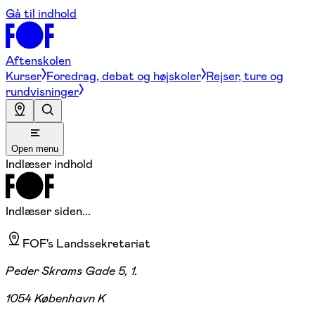
Gå til indhold
Aftenskolen
Kurser
Foredrag, debat og højskoler
Rejser, ture og
rundvisninger
Open menu
Indlæser indhold
Indlæser siden...
FOF's Landssekretariat
Peder Skrams Gade 5, 1.
1054 København K