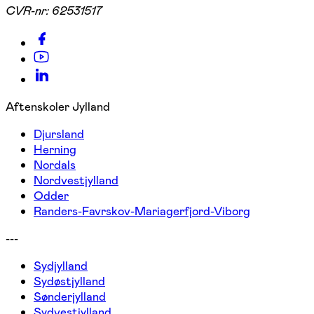
CVR-nr:
62531517
Aftenskoler Jylland
Djursland
Herning
Nordals
Nordvestjylland
Odder
Randers-Favrskov-Mariagerfjord-Viborg
---
Sydjylland
Sydøstjylland
Sønderjylland
Sydvestjylland