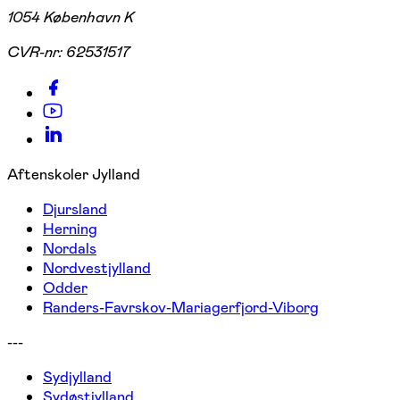
1054 København K
CVR-nr:
62531517
Aftenskoler Jylland
Djursland
Herning
Nordals
Nordvestjylland
Odder
Randers-Favrskov-Mariagerfjord-Viborg
---
Sydjylland
Sydøstjylland