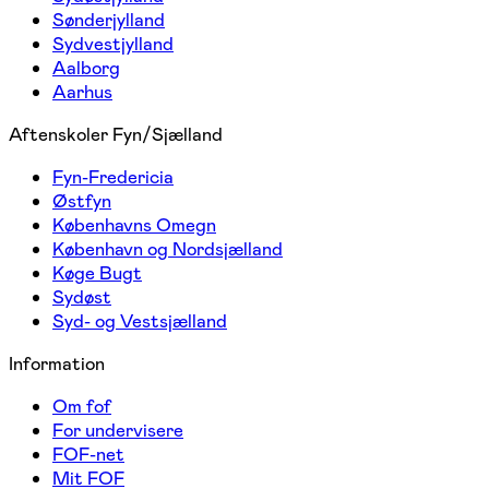
Sønderjylland
Sydvestjylland
Aalborg
Aarhus
Aftenskoler Fyn/Sjælland
Fyn-Fredericia
Østfyn
Københavns Omegn
København og Nordsjælland
Køge Bugt
Sydøst
Syd- og Vestsjælland
Information
Om fof
For undervisere
FOF-net
Mit FOF