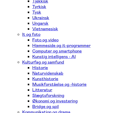
Tjekkisk
Tyrkisk
Tysk
Ukrainsk
Ungarsk
Vietnamesisk
It og foto
Foto og video
Hjemmeside og it-programmer
Computer og smartphone
Kunstig intelligens - AI
Kulturfag og samfund
Historie
Naturvidenskab
Kunsthistorie
Musikforståelse og -historie
Litteratur
Slægtsforskning
Økonomi og investering
Bridge og spil
Kommunikation og drama