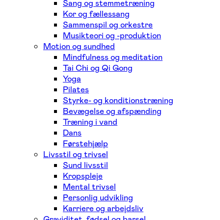
Sang og stemmetræning
Kor og fællessang
Sammenspil og orkestre
Musikteori og -produktion
Motion og sundhed
Mindfulness og meditation
Tai Chi og Qi Gong
Yoga
Pilates
Styrke- og konditionstræning
Bevægelse og afspænding
Træning i vand
Dans
Førstehjælp
Livsstil og trivsel
Sund livsstil
Kropspleje
Mental trivsel
Personlig udvikling
Karriere og arbejdsliv
Graviditet, fødsel og barsel