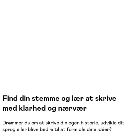
FOF Københavns Omegn
Se hold
Skrivekursus i selvbiografi og fiktion
Ballerup
1 hold
Find din stemme og lær at skrive
med klarhed og nærvær
Drømmer du om at skrive din egen historie, udvikle dit
sprog eller blive bedre til at formidle dine idéer?