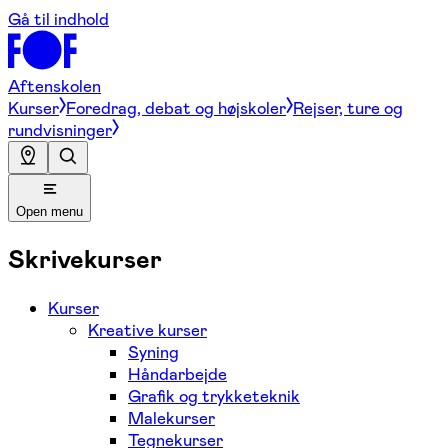
Gå til indhold
Aftenskolen
Kurser
Foredrag, debat og højskoler
Rejser, ture og
rundvisninger
Open menu
Skrivekurser
Kurser
Kreative kurser
Syning
Håndarbejde
Grafik og trykketeknik
Malekurser
Tegnekurser