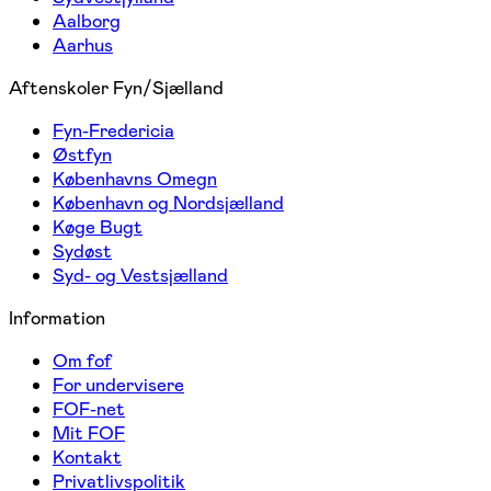
Aalborg
Aarhus
Aftenskoler Fyn/Sjælland
Fyn-Fredericia
Østfyn
Københavns Omegn
København og Nordsjælland
Køge Bugt
Sydøst
Syd- og Vestsjælland
Information
Om fof
For undervisere
FOF-net
Mit FOF
Kontakt
Privatlivspolitik