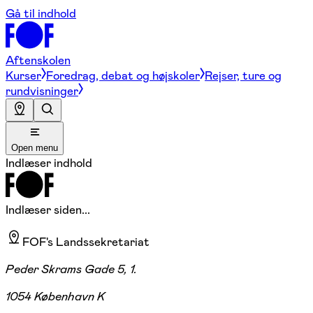
Gå til indhold
Aftenskolen
Kurser
Foredrag, debat og højskoler
Rejser, ture og
rundvisninger
Open menu
Indlæser indhold
Indlæser siden...
FOF's Landssekretariat
Peder Skrams Gade 5, 1.
1054 København K