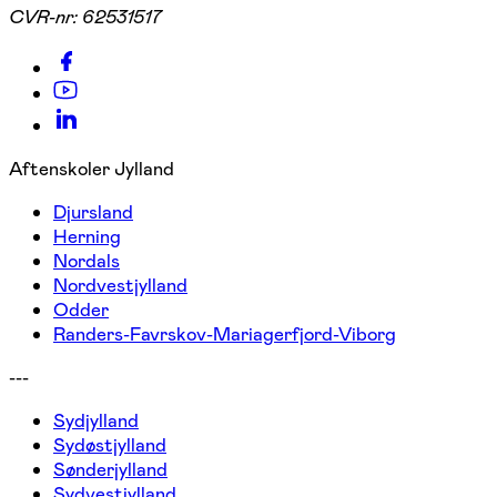
CVR-nr:
62531517
Aftenskoler Jylland
Djursland
Herning
Nordals
Nordvestjylland
Odder
Randers-Favrskov-Mariagerfjord-Viborg
---
Sydjylland
Sydøstjylland
Sønderjylland
Sydvestjylland