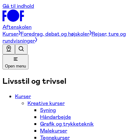
Gå til indhold
Aftenskolen
Kurser
Foredrag, debat og højskoler
Rejser, ture og
rundvisninger
Open menu
Livsstil og trivsel
Kurser
Kreative kurser
Syning
Håndarbejde
Grafik og trykketeknik
Malekurser
Tegnekurser