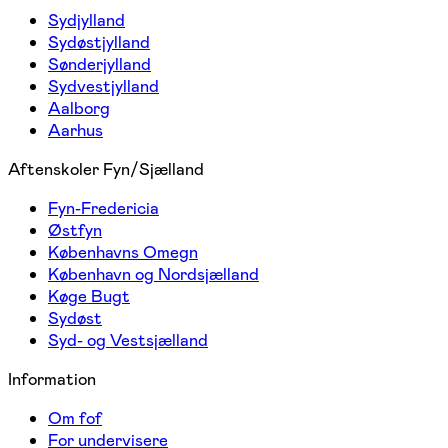
Sydjylland
Sydøstjylland
Sønderjylland
Sydvestjylland
Aalborg
Aarhus
Aftenskoler Fyn/Sjælland
Fyn-Fredericia
Østfyn
Københavns Omegn
København og Nordsjælland
Køge Bugt
Sydøst
Syd- og Vestsjælland
Information
Om fof
For undervisere