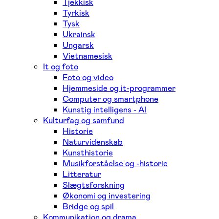
Tjekkisk
Tyrkisk
Tysk
Ukrainsk
Ungarsk
Vietnamesisk
It og foto
Foto og video
Hjemmeside og it-programmer
Computer og smartphone
Kunstig intelligens - AI
Kulturfag og samfund
Historie
Naturvidenskab
Kunsthistorie
Musikforståelse og -historie
Litteratur
Slægtsforskning
Økonomi og investering
Bridge og spil
Kommunikation og drama