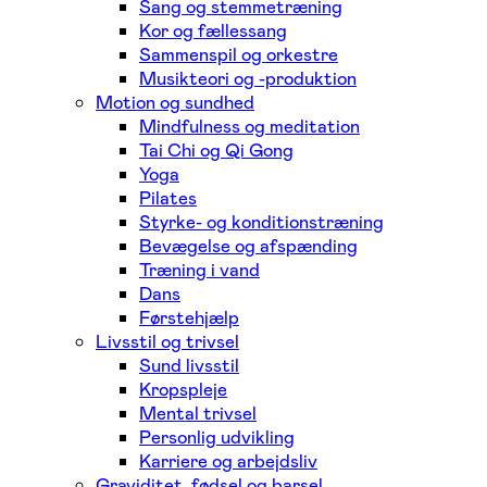
Sang og stemmetræning
Kor og fællessang
Sammenspil og orkestre
Musikteori og -produktion
Motion og sundhed
Mindfulness og meditation
Tai Chi og Qi Gong
Yoga
Pilates
Styrke- og konditionstræning
Bevægelse og afspænding
Træning i vand
Dans
Førstehjælp
Livsstil og trivsel
Sund livsstil
Kropspleje
Mental trivsel
Personlig udvikling
Karriere og arbejdsliv
Graviditet, fødsel og barsel