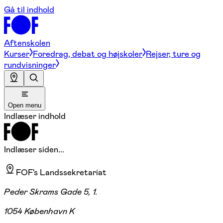
Gå til indhold
Aftenskolen
Kurser
Foredrag, debat og højskoler
Rejser, ture og
rundvisninger
Open menu
Indlæser indhold
Indlæser siden...
FOF's Landssekretariat
Peder Skrams Gade 5, 1.
1054 København K