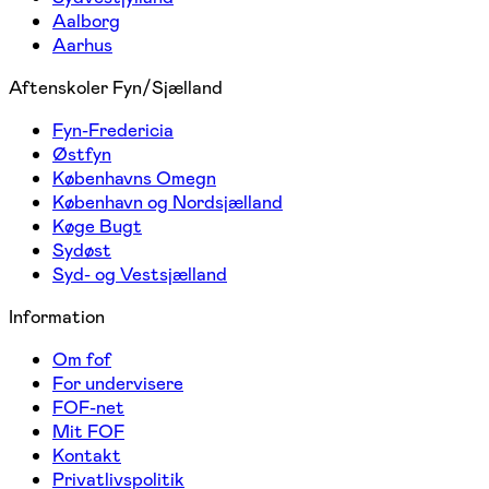
Aalborg
Aarhus
Aftenskoler Fyn/Sjælland
Fyn-Fredericia
Østfyn
Københavns Omegn
København og Nordsjælland
Køge Bugt
Sydøst
Syd- og Vestsjælland
Information
Om fof
For undervisere
FOF-net
Mit FOF
Kontakt
Privatlivspolitik