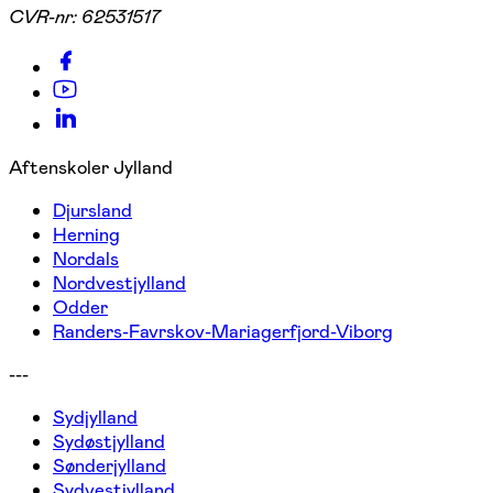
CVR-nr:
62531517
Aftenskoler Jylland
Djursland
Herning
Nordals
Nordvestjylland
Odder
Randers-Favrskov-Mariagerfjord-Viborg
---
Sydjylland
Sydøstjylland
Sønderjylland
Sydvestjylland