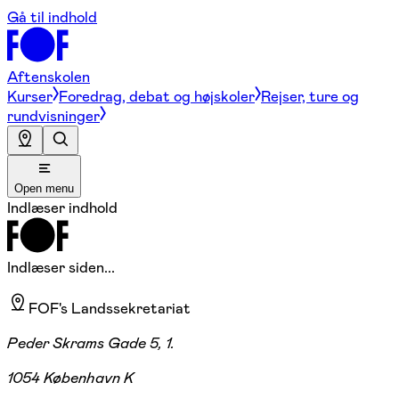
Gå til indhold
Aftenskolen
Kurser
Foredrag, debat og højskoler
Rejser, ture og
rundvisninger
Open menu
Indlæser indhold
Indlæser siden...
FOF's Landssekretariat
Peder Skrams Gade 5, 1.
1054 København K