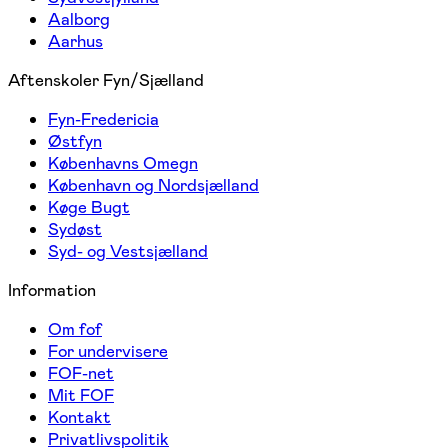
Aalborg
Aarhus
Aftenskoler Fyn/Sjælland
Fyn-Fredericia
Østfyn
Københavns Omegn
København og Nordsjælland
Køge Bugt
Sydøst
Syd- og Vestsjælland
Information
Om fof
For undervisere
FOF-net
Mit FOF
Kontakt
Privatlivspolitik