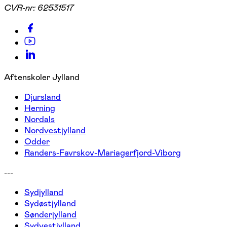
CVR-nr:
62531517
Aftenskoler Jylland
Djursland
Herning
Nordals
Nordvestjylland
Odder
Randers-Favrskov-Mariagerfjord-Viborg
---
Sydjylland
Sydøstjylland
Sønderjylland
Sydvestjylland