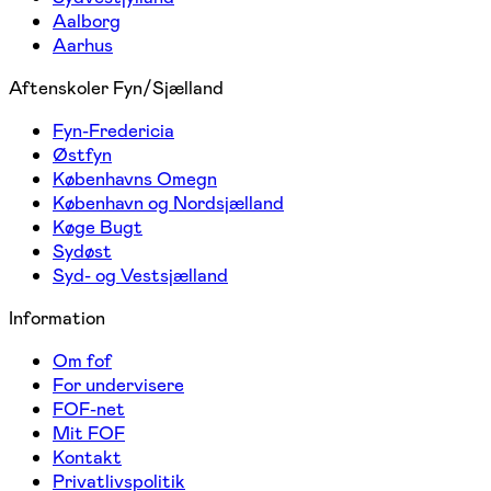
Aalborg
Aarhus
Aftenskoler Fyn/Sjælland
Fyn-Fredericia
Østfyn
Københavns Omegn
København og Nordsjælland
Køge Bugt
Sydøst
Syd- og Vestsjælland
Information
Om fof
For undervisere
FOF-net
Mit FOF
Kontakt
Privatlivspolitik