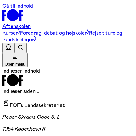
Gå til indhold
Aftenskolen
Kurser
Foredrag, debat og højskoler
Rejser, ture og
rundvisninger
Open menu
Indlæser indhold
Indlæser siden...
FOF's Landssekretariat
Peder Skrams Gade 5, 1.
1054 København K