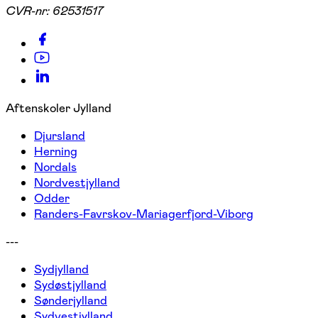
CVR-nr:
62531517
Aftenskoler Jylland
Djursland
Herning
Nordals
Nordvestjylland
Odder
Randers-Favrskov-Mariagerfjord-Viborg
---
Sydjylland
Sydøstjylland
Sønderjylland
Sydvestjylland