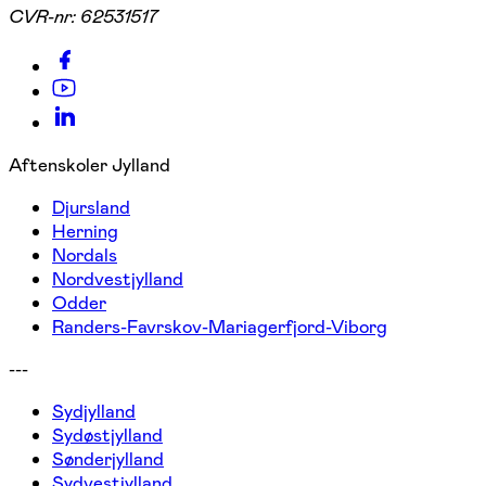
CVR-nr:
62531517
Aftenskoler Jylland
Djursland
Herning
Nordals
Nordvestjylland
Odder
Randers-Favrskov-Mariagerfjord-Viborg
---
Sydjylland
Sydøstjylland
Sønderjylland
Sydvestjylland