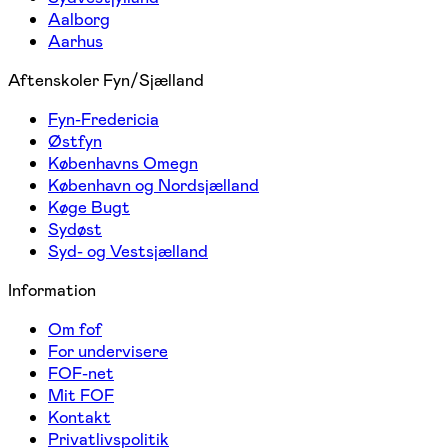
Aalborg
Aarhus
Aftenskoler Fyn/Sjælland
Fyn-Fredericia
Østfyn
Københavns Omegn
København og Nordsjælland
Køge Bugt
Sydøst
Syd- og Vestsjælland
Information
Om fof
For undervisere
FOF-net
Mit FOF
Kontakt
Privatlivspolitik