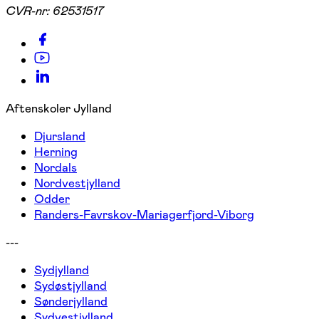
CVR-nr:
62531517
Aftenskoler Jylland
Djursland
Herning
Nordals
Nordvestjylland
Odder
Randers-Favrskov-Mariagerfjord-Viborg
---
Sydjylland
Sydøstjylland
Sønderjylland
Sydvestjylland