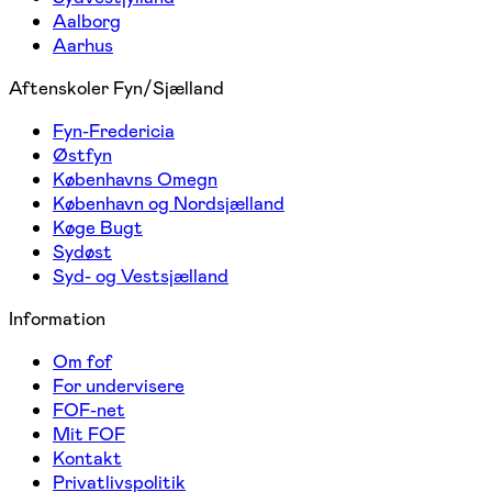
Aalborg
Aarhus
Aftenskoler Fyn/Sjælland
Fyn-Fredericia
Østfyn
Københavns Omegn
København og Nordsjælland
Køge Bugt
Sydøst
Syd- og Vestsjælland
Information
Om fof
For undervisere
FOF-net
Mit FOF
Kontakt
Privatlivspolitik