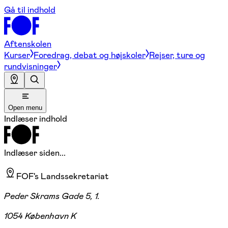
Gå til indhold
Aftenskolen
Kurser
Foredrag, debat og højskoler
Rejser, ture og
rundvisninger
Open menu
Indlæser indhold
Indlæser siden...
FOF's Landssekretariat
Peder Skrams Gade 5, 1.
1054 København K