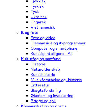
Tjekkisk
Tyrkisk
Tysk
Ukrainsk
Ungarsk
Vietnamesisk
It og foto
Foto og video
Hjemmeside og it-programmer
Computer og smartphone
Kunstig intelligens - AI
Kulturfag og samfund
Historie
Naturvidenskab
Kunsthistorie
Musikforståelse og -historie
Litteratur
Slægtsforskning
Økonomi og investering
Bridge og spil
Kommunikation og drama