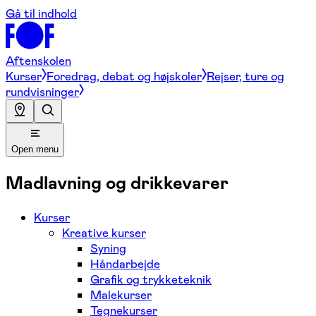
Gå til indhold
Aftenskolen
Kurser
Foredrag, debat og højskoler
Rejser, ture og
rundvisninger
Open menu
Madlavning og drikkevarer
Kurser
Kreative kurser
Syning
Håndarbejde
Grafik og trykketeknik
Malekurser
Tegnekurser