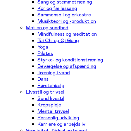
Sang og stemmetræning
Kor og fællessang
Sammenspil og orkestre
Musikteori og -produktion
Motion og sundhed
Mindfulness og meditation
Tai Chi og Qi Gong
Yoga
Pilates
Styrke- og konditionstræning
Bevægelse og afspænding
Træning i vand
Dans
Førstehjælp
Livsstil og trivsel
Sund livsstil
Kropspleje
Mental trivsel
Personlig udvikling
Karriere og arbejdsliv
Graviditet, fødsel og barsel