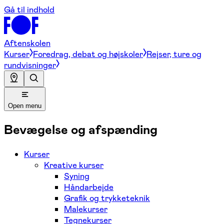
Gå til indhold
Aftenskolen
Kurser
Foredrag, debat og højskoler
Rejser, ture og
rundvisninger
Open menu
Bevægelse og afspænding
Kurser
Kreative kurser
Syning
Håndarbejde
Grafik og trykketeknik
Malekurser
Tegnekurser