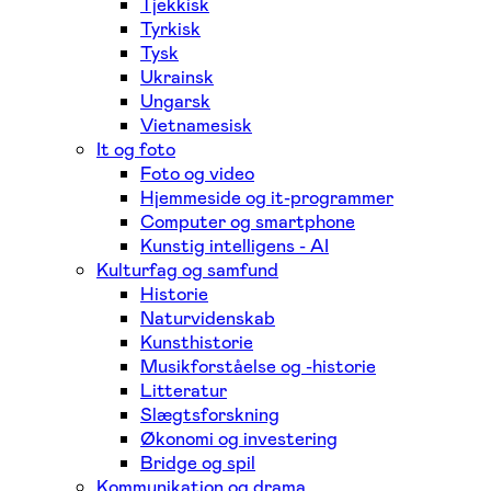
Tjekkisk
Tyrkisk
Tysk
Ukrainsk
Ungarsk
Vietnamesisk
It og foto
Foto og video
Hjemmeside og it-programmer
Computer og smartphone
Kunstig intelligens - AI
Kulturfag og samfund
Historie
Naturvidenskab
Kunsthistorie
Musikforståelse og -historie
Litteratur
Slægtsforskning
Økonomi og investering
Bridge og spil
Kommunikation og drama