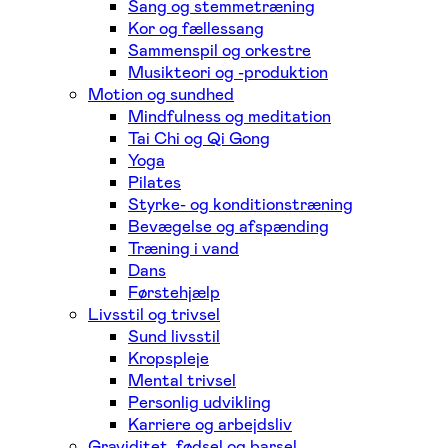
Sang og stemmetræning
Kor og fællessang
Sammenspil og orkestre
Musikteori og -produktion
Motion og sundhed
Mindfulness og meditation
Tai Chi og Qi Gong
Yoga
Pilates
Styrke- og konditionstræning
Bevægelse og afspænding
Træning i vand
Dans
Førstehjælp
Livsstil og trivsel
Sund livsstil
Kropspleje
Mental trivsel
Personlig udvikling
Karriere og arbejdsliv
Graviditet, fødsel og barsel