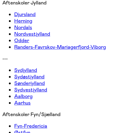
Aftenskoler Jylland
Djursland
Herning
Nordals
Nordvestjylland
Odder
Randers-Favrskov-Mariagerfjord-Viborg
---
Sydjylland
Sydøstjylland
Sønderjylland
Sydvestjylland
Aalborg
Aarhus
Aftenskoler Fyn/Sjælland
Fyn-Fredericia
Østfyn