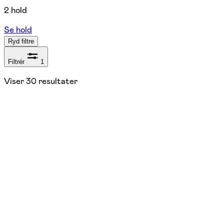
2 hold
Se hold
Ryd filtre
Filtrér
1
Viser
30
resultater