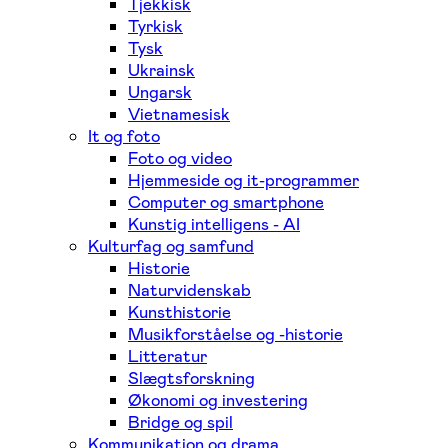
Tjekkisk
Tyrkisk
Tysk
Ukrainsk
Ungarsk
Vietnamesisk
It og foto
Foto og video
Hjemmeside og it-programmer
Computer og smartphone
Kunstig intelligens - AI
Kulturfag og samfund
Historie
Naturvidenskab
Kunsthistorie
Musikforståelse og -historie
Litteratur
Slægtsforskning
Økonomi og investering
Bridge og spil
Kommunikation og drama