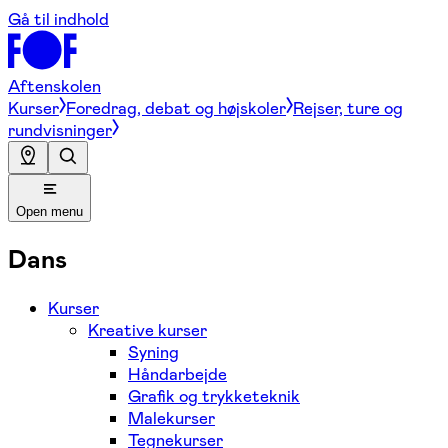
Gå til indhold
Aftenskolen
Kurser
Foredrag, debat og højskoler
Rejser, ture og
rundvisninger
Open menu
Dans
Kurser
Kreative kurser
Syning
Håndarbejde
Grafik og trykketeknik
Malekurser
Tegnekurser