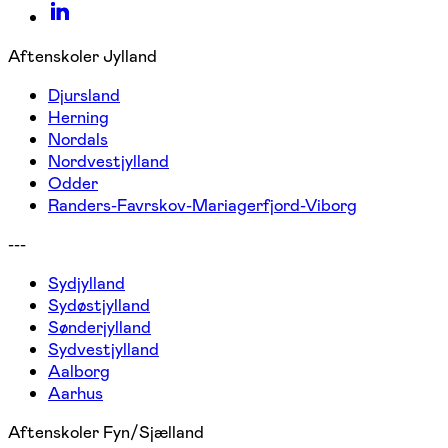
Aftenskoler Jylland
Djursland
Herning
Nordals
Nordvestjylland
Odder
Randers-Favrskov-Mariagerfjord-Viborg
---
Sydjylland
Sydøstjylland
Sønderjylland
Sydvestjylland
Aalborg
Aarhus
Aftenskoler Fyn/Sjælland