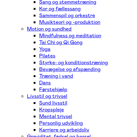
Sang og stemmetræning
Kor og fællessang
Sammenspil og orkestre
Musikteori og -produktion
Motion og sundhed
Mindfulness og meditation
Tai Chi og Qi Gong
Yoga
Pilates
Styrke- og konditionstræning
Bevægelse og afspænding
Træning i vand
Dans
Førstehjælp
Livsstil og trivsel
Sund livsstil
Kropspleje
Mental trivsel
Personlig udvikling
Karriere og arbejdsliv
Graviditet, fødsel og barsel