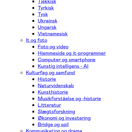
Tjekkisk
Tyrkisk
Tysk
Ukrainsk
Ungarsk
Vietnamesisk
It og foto
Foto og video
Hjemmeside og it-programmer
Computer og smartphone
Kunstig intelligens - AI
Kulturfag og samfund
Historie
Naturvidenskab
Kunsthistorie
Musikforståelse og -historie
Litteratur
Slægtsforskning
Økonomi og investering
Bridge og spil
Kommunikation og drama