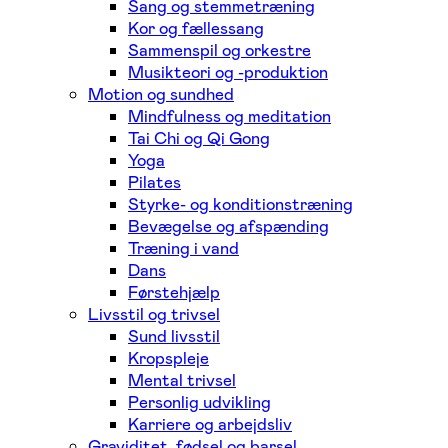
Sang og stemmetræning
Kor og fællessang
Sammenspil og orkestre
Musikteori og -produktion
Motion og sundhed
Mindfulness og meditation
Tai Chi og Qi Gong
Yoga
Pilates
Styrke- og konditionstræning
Bevægelse og afspænding
Træning i vand
Dans
Førstehjælp
Livsstil og trivsel
Sund livsstil
Kropspleje
Mental trivsel
Personlig udvikling
Karriere og arbejdsliv
Graviditet, fødsel og barsel