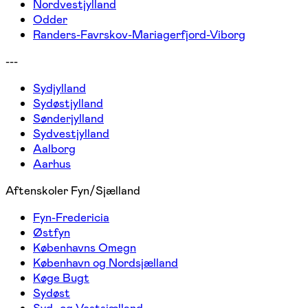
Nordvestjylland
Odder
Randers-Favrskov-Mariagerfjord-Viborg
---
Sydjylland
Sydøstjylland
Sønderjylland
Sydvestjylland
Aalborg
Aarhus
Aftenskoler Fyn/Sjælland
Fyn-Fredericia
Østfyn
Københavns Omegn
København og Nordsjælland
Køge Bugt
Sydøst