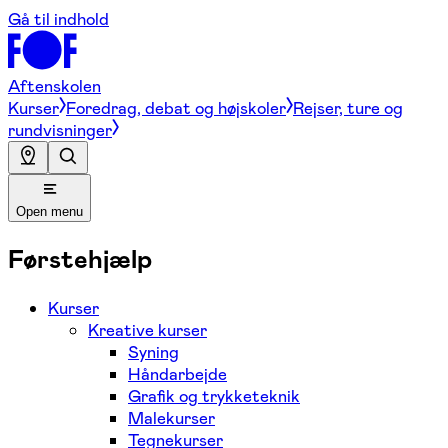
Gå til indhold
Aftenskolen
Kurser
Foredrag, debat og højskoler
Rejser, ture og
rundvisninger
Open menu
Førstehjælp
Kurser
Kreative kurser
Syning
Håndarbejde
Grafik og trykketeknik
Malekurser
Tegnekurser