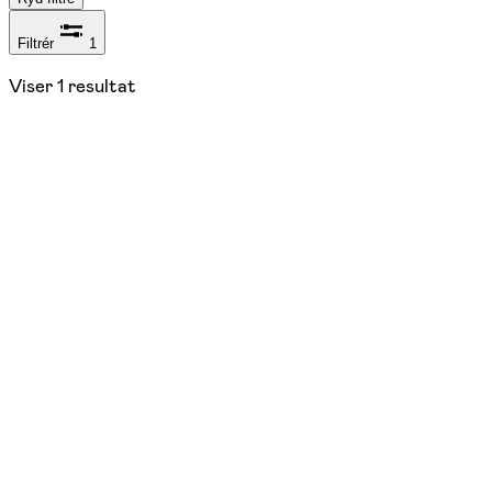
Filtrér
1
Viser
1
resultat