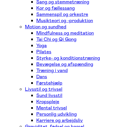
Sang og stemmetræning
Kor og fællessang
Sammenspil og orkestre
Musikteori og -produktion
Motion og sundhed
Mindfulness og meditation
Tai Chi og Qi Gong
Yoga
Pilates
Styrke- og konditionstræning
Bevægelse og afspænding
Træning i vand
Dans
Førstehjælp
Livsstil og trivsel
Sund livsstil
Kropspleje
Mental trivsel
Personlig udvikling
Karriere og arbejdsliv
Graviditet, fødsel og barsel