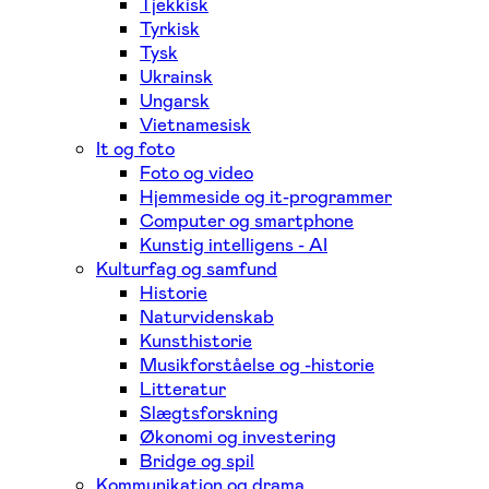
Tjekkisk
Tyrkisk
Tysk
Ukrainsk
Ungarsk
Vietnamesisk
It og foto
Foto og video
Hjemmeside og it-programmer
Computer og smartphone
Kunstig intelligens - AI
Kulturfag og samfund
Historie
Naturvidenskab
Kunsthistorie
Musikforståelse og -historie
Litteratur
Slægtsforskning
Økonomi og investering
Bridge og spil
Kommunikation og drama