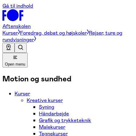
Gå til indhold
Aftenskolen
Kurser
Foredrag, debat og højskoler
Rejser, ture og
rundvisninger
Open menu
Motion og sundhed
Kurser
Kreative kurser
Syning
Håndarbejde
Grafik og trykketeknik
Malekurser
Tegnekurser