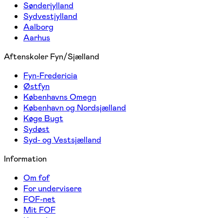
Sønderjylland
Sydvestjylland
Aalborg
Aarhus
Aftenskoler Fyn/Sjælland
Fyn-Fredericia
Østfyn
Københavns Omegn
København og Nordsjælland
Køge Bugt
Sydøst
Syd- og Vestsjælland
Information
Om fof
For undervisere
FOF-net
Mit FOF