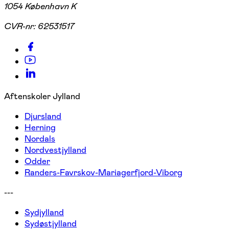
1054 København K
CVR-nr:
62531517
Aftenskoler Jylland
Djursland
Herning
Nordals
Nordvestjylland
Odder
Randers-Favrskov-Mariagerfjord-Viborg
---
Sydjylland
Sydøstjylland