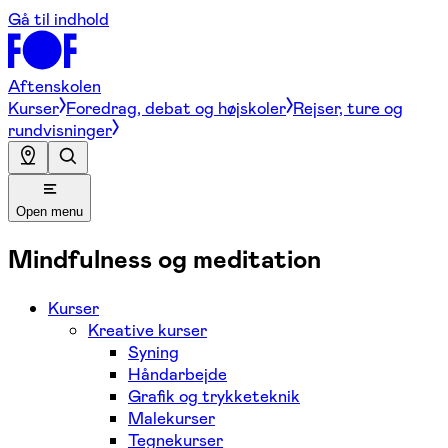
Gå til indhold
Aftenskolen
Kurser
Foredrag, debat og højskoler
Rejser, ture og
rundvisninger
Open menu
Mindfulness og meditation
Kurser
Kreative kurser
Syning
Håndarbejde
Grafik og trykketeknik
Malekurser
Tegnekurser