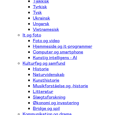
Tjekkisk
Tyrkisk
Tysk
Ukrainsk
Ungarsk
Vietnamesisk
It og foto
Foto og video
Hjemmeside og it-programmer
Computer og smartphone
Kunstig intelligens - AI
Kulturfag og samfund
Historie
Naturvidenskab
Kunsthistorie
Musikforståelse og -historie
Litteratur
Slægtsforskning
Økonomi og investering
Bridge og spil
Kommunikation og drama