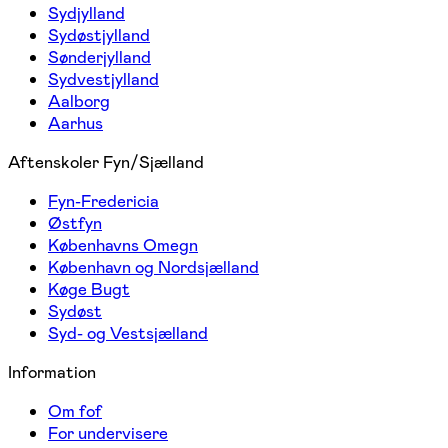
Sydjylland
Sydøstjylland
Sønderjylland
Sydvestjylland
Aalborg
Aarhus
Aftenskoler Fyn/Sjælland
Fyn-Fredericia
Østfyn
Københavns Omegn
København og Nordsjælland
Køge Bugt
Sydøst
Syd- og Vestsjælland
Information
Om fof
For undervisere