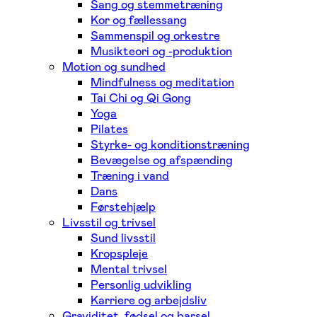
Sang og stemmetræning
Kor og fællessang
Sammenspil og orkestre
Musikteori og -produktion
Motion og sundhed
Mindfulness og meditation
Tai Chi og Qi Gong
Yoga
Pilates
Styrke- og konditionstræning
Bevægelse og afspænding
Træning i vand
Dans
Førstehjælp
Livsstil og trivsel
Sund livsstil
Kropspleje
Mental trivsel
Personlig udvikling
Karriere og arbejdsliv
Graviditet, fødsel og barsel