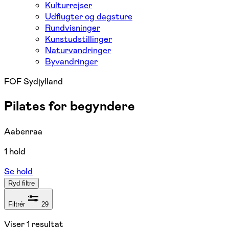
Kulturrejser
Udflugter og dagsture
Rundvisninger
Kunstudstillinger
Naturvandringer
Byvandringer
FOF Sydjylland
Pilates for begyndere
Aabenraa
1 hold
Se hold
Ryd filtre
Filtrér
29
Viser
1
resultat