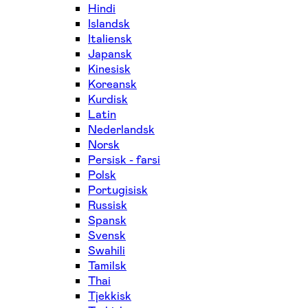
Hindi
Islandsk
Italiensk
Japansk
Kinesisk
Koreansk
Kurdisk
Latin
Nederlandsk
Norsk
Persisk - farsi
Polsk
Portugisisk
Russisk
Spansk
Svensk
Swahili
Tamilsk
Thai
Tjekkisk