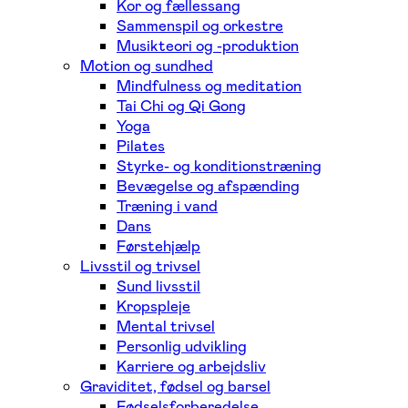
Kor og fællessang
Sammenspil og orkestre
Musikteori og -produktion
Motion og sundhed
Mindfulness og meditation
Tai Chi og Qi Gong
Yoga
Pilates
Styrke- og konditionstræning
Bevægelse og afspænding
Træning i vand
Dans
Førstehjælp
Livsstil og trivsel
Sund livsstil
Kropspleje
Mental trivsel
Personlig udvikling
Karriere og arbejdsliv
Graviditet, fødsel og barsel
Fødselsforberedelse