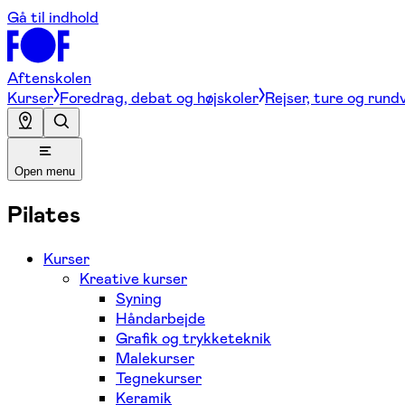
Gå til indhold
Aftenskolen
Kurser
Foredrag, debat og højskoler
Rejser, ture og rund
Open menu
Pilates
Kurser
Kreative kurser
Syning
Håndarbejde
Grafik og trykketeknik
Malekurser
Tegnekurser
Keramik