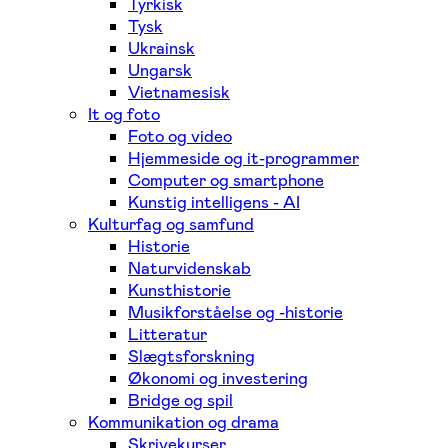
Tyrkisk
Tysk
Ukrainsk
Ungarsk
Vietnamesisk
It og foto
Foto og video
Hjemmeside og it-programmer
Computer og smartphone
Kunstig intelligens - AI
Kulturfag og samfund
Historie
Naturvidenskab
Kunsthistorie
Musikforståelse og -historie
Litteratur
Slægtsforskning
Økonomi og investering
Bridge og spil
Kommunikation og drama
Skrivekurser