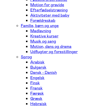
Motion for gravide
Efterfødselstræning
Aktiviteter med baby
Forældreskab
Familie, børn og unge
Madlavning
Kreative kurser
Musik og sang
Motion, dans og drama
Udflugter og forestillinger
Sprog
Arabisk
Bulgarsk
Dansk - Danish
Engelsk
Finsk
Fransk
Færøsk
Græsk
Hebraisk