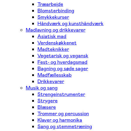
Træarbejde
Blomsterbinding
Smykkekurser
Håndværk og kunsthåndværk
Madlavning og drikkevarer
Asiatisk mad
Verdenskøkkenet
Madteknikker
Vegetarisk og vegansk
Fest- og hverdagsmad
Bagning og søde sager
Madfællesskab
Drikkevarer
Musik og sang
Strengeinstrumenter
Strygere
Blæsere
Trommer og percussion
Klaver og harmonika
Sang og stemmetræning