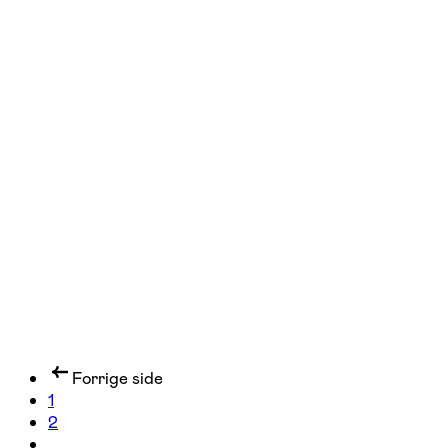
FOF København og Nordsjælland
Se hold
Full body workout (in English)
Frederiksberg, København V
2 hold
Forrige side
1
2
...