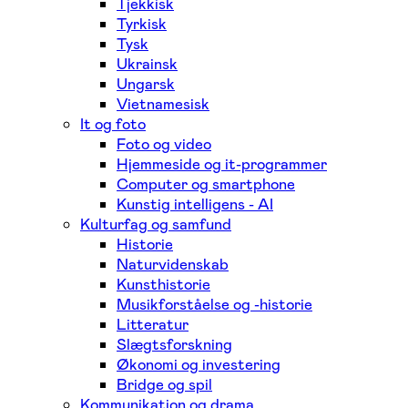
Tjekkisk
Tyrkisk
Tysk
Ukrainsk
Ungarsk
Vietnamesisk
It og foto
Foto og video
Hjemmeside og it-programmer
Computer og smartphone
Kunstig intelligens - AI
Kulturfag og samfund
Historie
Naturvidenskab
Kunsthistorie
Musikforståelse og -historie
Litteratur
Slægtsforskning
Økonomi og investering
Bridge og spil
Kommunikation og drama