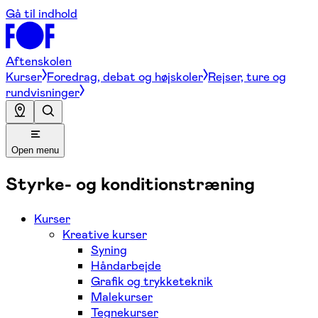
Gå til indhold
Aftenskolen
Kurser
Foredrag, debat og højskoler
Rejser, ture og
rundvisninger
Open menu
Styrke- og konditionstræning
Kurser
Kreative kurser
Syning
Håndarbejde
Grafik og trykketeknik
Malekurser
Tegnekurser