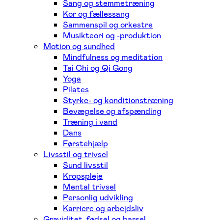
Sang og stemmetræning
Kor og fællessang
Sammenspil og orkestre
Musikteori og -produktion
Motion og sundhed
Mindfulness og meditation
Tai Chi og Qi Gong
Yoga
Pilates
Styrke- og konditionstræning
Bevægelse og afspænding
Træning i vand
Dans
Førstehjælp
Livsstil og trivsel
Sund livsstil
Kropspleje
Mental trivsel
Personlig udvikling
Karriere og arbejdsliv
Graviditet, fødsel og barsel