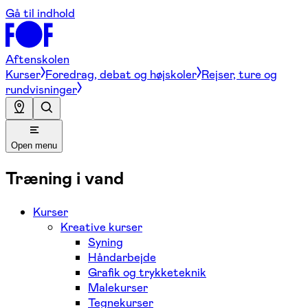
Gå til indhold
Aftenskolen
Kurser
Foredrag, debat og højskoler
Rejser, ture og
rundvisninger
Open menu
Træning i vand
Kurser
Kreative kurser
Syning
Håndarbejde
Grafik og trykketeknik
Malekurser
Tegnekurser