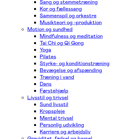
Sang og stemmetræning
Kor og fællessang
Sammenspil og orkestre
Musikteori og -produktion
Motion og sundhed
Mindfulness og meditation
Tai Chi og Qi Gong
Yoga
Pilates
Styrke- og konditionstræning
Bevægelse og afspænding
Træning i vand
Dans
Førstehjælp
Livsstil og trivsel
Sund livsstil
Kropspleje
Mental trivsel
Personlig udvikling
Karriere og arbejdsliv
Graviditet, fødsel og barsel