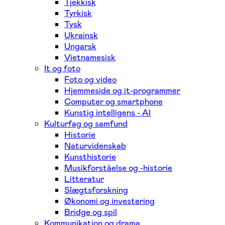
Tjekkisk
Tyrkisk
Tysk
Ukrainsk
Ungarsk
Vietnamesisk
It og foto
Foto og video
Hjemmeside og it-programmer
Computer og smartphone
Kunstig intelligens - AI
Kulturfag og samfund
Historie
Naturvidenskab
Kunsthistorie
Musikforståelse og -historie
Litteratur
Slægtsforskning
Økonomi og investering
Bridge og spil
Kommunikation og drama