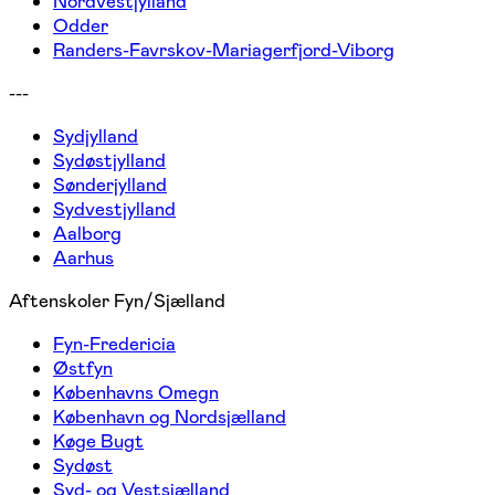
Nordvestjylland
Odder
Randers-Favrskov-Mariagerfjord-Viborg
---
Sydjylland
Sydøstjylland
Sønderjylland
Sydvestjylland
Aalborg
Aarhus
Aftenskoler Fyn/Sjælland
Fyn-Fredericia
Østfyn
Københavns Omegn
København og Nordsjælland
Køge Bugt
Sydøst
Syd- og Vestsjælland