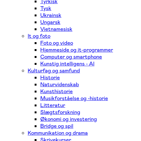
Tyrkisk
Tysk
Ukrainsk
Ungarsk
Vietnamesisk
It og foto
Foto og video
Hjemmeside og it-programmer
Computer og smartphone
Kunstig intelligens - AI
Kulturfag og samfund
Historie
Naturvidenskab
Kunsthistorie
Musikforståelse og -historie
Litteratur
Slægtsforskning
Økonomi og investering
Bridge og spil
Kommunikation og drama
Skrivekurser