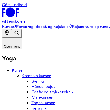
Gå til indhold
Aftenskolen
Kurser
Foredrag, debat og højskoler
Rejser, ture og rund
Open menu
Yoga
Kurser
Kreative kurser
Syning
Håndarbejde
Grafik og trykketeknik
Malekurser
Tegnekurser
Keramik