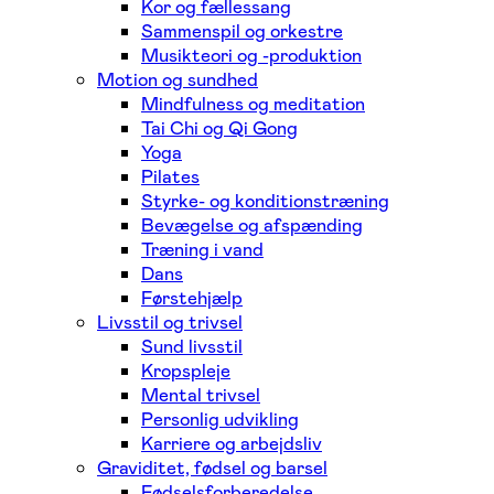
Kor og fællessang
Sammenspil og orkestre
Musikteori og -produktion
Motion og sundhed
Mindfulness og meditation
Tai Chi og Qi Gong
Yoga
Pilates
Styrke- og konditionstræning
Bevægelse og afspænding
Træning i vand
Dans
Førstehjælp
Livsstil og trivsel
Sund livsstil
Kropspleje
Mental trivsel
Personlig udvikling
Karriere og arbejdsliv
Graviditet, fødsel og barsel
Fødselsforberedelse