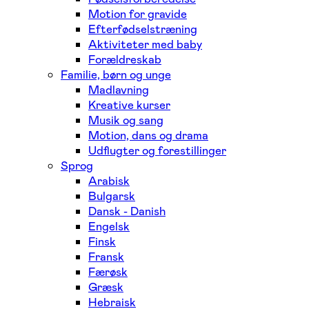
Motion for gravide
Efterfødselstræning
Aktiviteter med baby
Forældreskab
Familie, børn og unge
Madlavning
Kreative kurser
Musik og sang
Motion, dans og drama
Udflugter og forestillinger
Sprog
Arabisk
Bulgarsk
Dansk - Danish
Engelsk
Finsk
Fransk
Færøsk
Græsk
Hebraisk