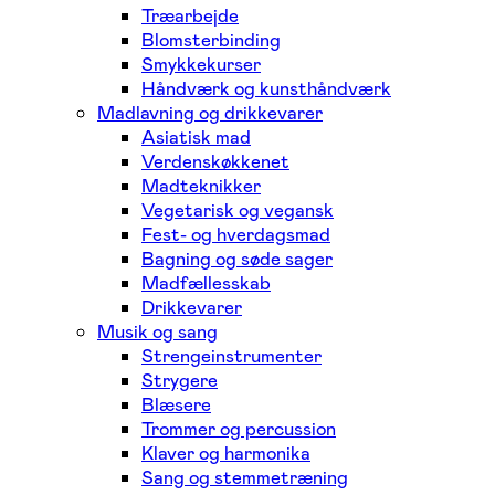
Træarbejde
Blomsterbinding
Smykkekurser
Håndværk og kunsthåndværk
Madlavning og drikkevarer
Asiatisk mad
Verdenskøkkenet
Madteknikker
Vegetarisk og vegansk
Fest- og hverdagsmad
Bagning og søde sager
Madfællesskab
Drikkevarer
Musik og sang
Strengeinstrumenter
Strygere
Blæsere
Trommer og percussion
Klaver og harmonika
Sang og stemmetræning