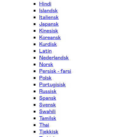
Hindi
Islandsk
Italiensk
Japansk
Kinesisk
Koreansk
Kurdisk
Latin
Nederlandsk
Norsk
Persisk - farsi
Polsk
Portugisisk
Russisk
Spansk
Svensk
Swahili
Tamilsk
Thai
Tjekkisk