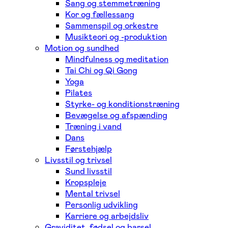
Sang og stemmetræning
Kor og fællessang
Sammenspil og orkestre
Musikteori og -produktion
Motion og sundhed
Mindfulness og meditation
Tai Chi og Qi Gong
Yoga
Pilates
Styrke- og konditionstræning
Bevægelse og afspænding
Træning i vand
Dans
Førstehjælp
Livsstil og trivsel
Sund livsstil
Kropspleje
Mental trivsel
Personlig udvikling
Karriere og arbejdsliv
Graviditet, fødsel og barsel