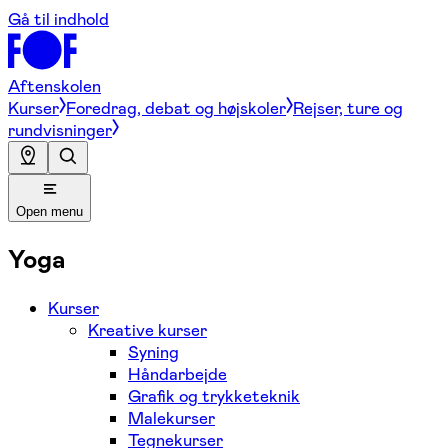
Gå til indhold
Aftenskolen
Kurser
Foredrag, debat og højskoler
Rejser, ture og
rundvisninger
Open menu
Yoga
Kurser
Kreative kurser
Syning
Håndarbejde
Grafik og trykketeknik
Malekurser
Tegnekurser