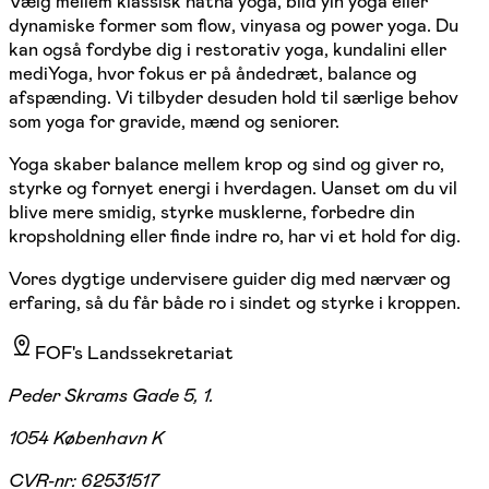
Vælg mellem klassisk hatha yoga, blid yin yoga eller
dynamiske former som flow, vinyasa og power yoga. Du
kan også fordybe dig i restorativ yoga, kundalini eller
mediYoga, hvor fokus er på åndedræt, balance og
afspænding. Vi tilbyder desuden hold til særlige behov
som yoga for gravide, mænd og seniorer.
Yoga skaber balance mellem krop og sind og giver ro,
styrke og fornyet energi i hverdagen. Uanset om du vil
blive mere smidig, styrke musklerne, forbedre din
kropsholdning eller finde indre ro, har vi et hold for dig.
Vores dygtige undervisere guider dig med nærvær og
erfaring, så du får både ro i sindet og styrke i kroppen.
FOF's Landssekretariat
Peder Skrams Gade 5, 1.
1054 København K
CVR-nr:
62531517