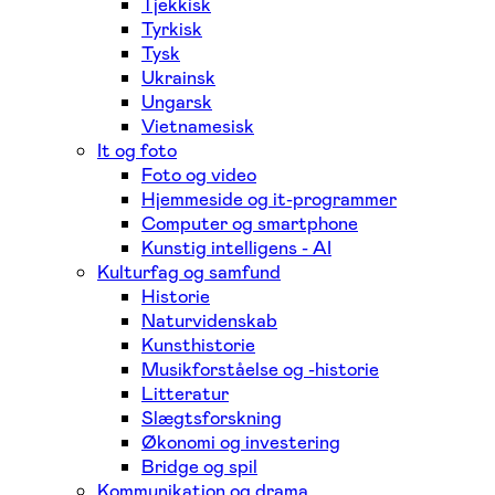
Tjekkisk
Tyrkisk
Tysk
Ukrainsk
Ungarsk
Vietnamesisk
It og foto
Foto og video
Hjemmeside og it-programmer
Computer og smartphone
Kunstig intelligens - AI
Kulturfag og samfund
Historie
Naturvidenskab
Kunsthistorie
Musikforståelse og -historie
Litteratur
Slægtsforskning
Økonomi og investering
Bridge og spil
Kommunikation og drama