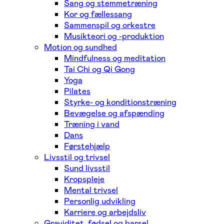
Sang og stemmetræning
Kor og fællessang
Sammenspil og orkestre
Musikteori og -produktion
Motion og sundhed
Mindfulness og meditation
Tai Chi og Qi Gong
Yoga
Pilates
Styrke- og konditionstræning
Bevægelse og afspænding
Træning i vand
Dans
Førstehjælp
Livsstil og trivsel
Sund livsstil
Kropspleje
Mental trivsel
Personlig udvikling
Karriere og arbejdsliv
Graviditet, fødsel og barsel