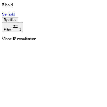
3 hold
Se hold
Ryd filtre
Filtrér
1
Viser
12
resultater