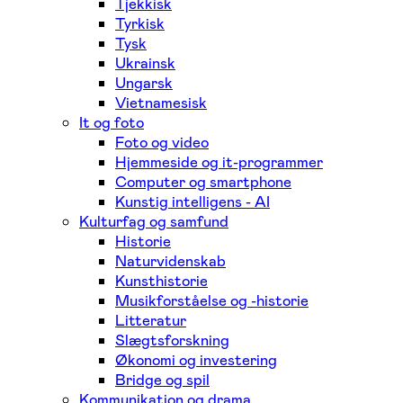
Tjekkisk
Tyrkisk
Tysk
Ukrainsk
Ungarsk
Vietnamesisk
It og foto
Foto og video
Hjemmeside og it-programmer
Computer og smartphone
Kunstig intelligens - AI
Kulturfag og samfund
Historie
Naturvidenskab
Kunsthistorie
Musikforståelse og -historie
Litteratur
Slægtsforskning
Økonomi og investering
Bridge og spil
Kommunikation og drama