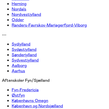
Herning
Nordals
Nordvestjylland
Odder
Randers-Favrskov-Mariagerfjord-Viborg
---
Sydjylland
Sydøstjylland
Sønderjylland
Sydvestjylland
Aalborg
Aarhus
Aftenskoler Fyn/Sjælland
Fyn-Fredericia
Østfyn
Københavns Omegn
København og Nordsjælland