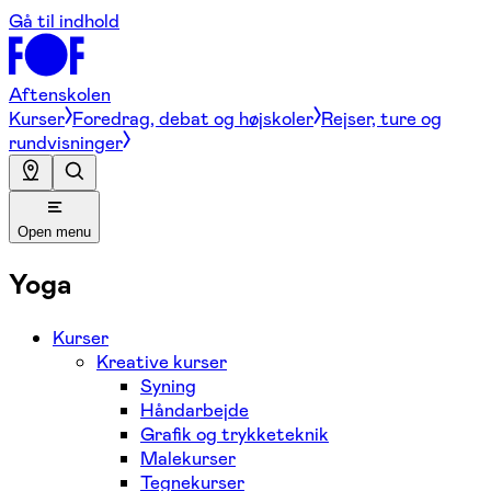
Gå til indhold
Aftenskolen
Kurser
Foredrag, debat og højskoler
Rejser, ture og
rundvisninger
Open menu
Yoga
Kurser
Kreative kurser
Syning
Håndarbejde
Grafik og trykketeknik
Malekurser
Tegnekurser