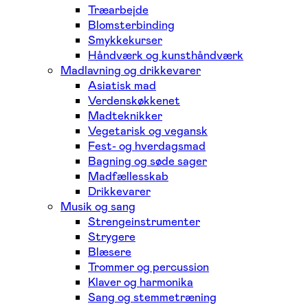
Træarbejde
Blomsterbinding
Smykkekurser
Håndværk og kunsthåndværk
Madlavning og drikkevarer
Asiatisk mad
Verdenskøkkenet
Madteknikker
Vegetarisk og vegansk
Fest- og hverdagsmad
Bagning og søde sager
Madfællesskab
Drikkevarer
Musik og sang
Strengeinstrumenter
Strygere
Blæsere
Trommer og percussion
Klaver og harmonika
Sang og stemmetræning