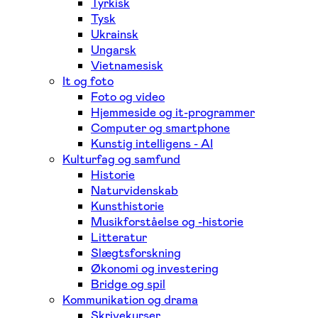
Tyrkisk
Tysk
Ukrainsk
Ungarsk
Vietnamesisk
It og foto
Foto og video
Hjemmeside og it-programmer
Computer og smartphone
Kunstig intelligens - AI
Kulturfag og samfund
Historie
Naturvidenskab
Kunsthistorie
Musikforståelse og -historie
Litteratur
Slægtsforskning
Økonomi og investering
Bridge og spil
Kommunikation og drama
Skrivekurser