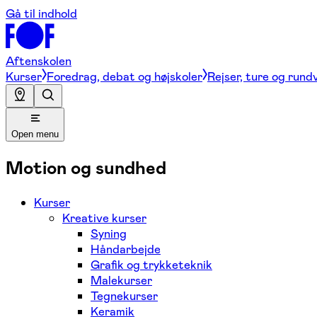
Gå til indhold
Aftenskolen
Kurser
Foredrag, debat og højskoler
Rejser, ture og rund
Open menu
Motion og sundhed
Kurser
Kreative kurser
Syning
Håndarbejde
Grafik og trykketeknik
Malekurser
Tegnekurser
Keramik