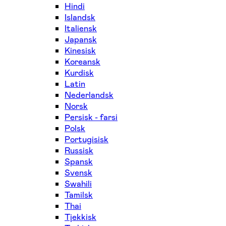
Hindi
Islandsk
Italiensk
Japansk
Kinesisk
Koreansk
Kurdisk
Latin
Nederlandsk
Norsk
Persisk - farsi
Polsk
Portugisisk
Russisk
Spansk
Svensk
Swahili
Tamilsk
Thai
Tjekkisk