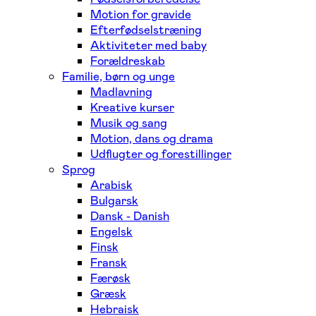
Motion for gravide
Efterfødselstræning
Aktiviteter med baby
Forældreskab
Familie, børn og unge
Madlavning
Kreative kurser
Musik og sang
Motion, dans og drama
Udflugter og forestillinger
Sprog
Arabisk
Bulgarsk
Dansk - Danish
Engelsk
Finsk
Fransk
Færøsk
Græsk
Hebraisk