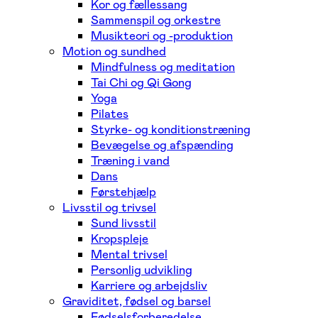
Kor og fællessang
Sammenspil og orkestre
Musikteori og -produktion
Motion og sundhed
Mindfulness og meditation
Tai Chi og Qi Gong
Yoga
Pilates
Styrke- og konditionstræning
Bevægelse og afspænding
Træning i vand
Dans
Førstehjælp
Livsstil og trivsel
Sund livsstil
Kropspleje
Mental trivsel
Personlig udvikling
Karriere og arbejdsliv
Graviditet, fødsel og barsel
Fødselsforberedelse