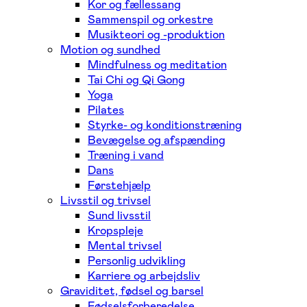
Kor og fællessang
Sammenspil og orkestre
Musikteori og -produktion
Motion og sundhed
Mindfulness og meditation
Tai Chi og Qi Gong
Yoga
Pilates
Styrke- og konditionstræning
Bevægelse og afspænding
Træning i vand
Dans
Førstehjælp
Livsstil og trivsel
Sund livsstil
Kropspleje
Mental trivsel
Personlig udvikling
Karriere og arbejdsliv
Graviditet, fødsel og barsel
Fødselsforberedelse