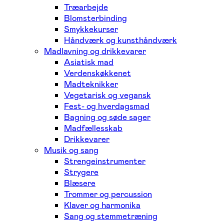
Træarbejde
Blomsterbinding
Smykkekurser
Håndværk og kunsthåndværk
Madlavning og drikkevarer
Asiatisk mad
Verdenskøkkenet
Madteknikker
Vegetarisk og vegansk
Fest- og hverdagsmad
Bagning og søde sager
Madfællesskab
Drikkevarer
Musik og sang
Strengeinstrumenter
Strygere
Blæsere
Trommer og percussion
Klaver og harmonika
Sang og stemmetræning