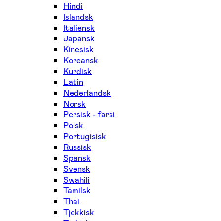
Hindi
Islandsk
Italiensk
Japansk
Kinesisk
Koreansk
Kurdisk
Latin
Nederlandsk
Norsk
Persisk - farsi
Polsk
Portugisisk
Russisk
Spansk
Svensk
Swahili
Tamilsk
Thai
Tjekkisk