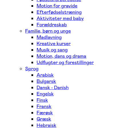
Motion for gravide
Efterfødselstræning
Aktiviteter med baby
Forældreskab
Familie, børn og unge
Madlavning
Kreative kurser
Musik og sang
Motion, dans og drama
Udflugter og forestillinger
Sprog
Arabisk
Bulgarsk
Dansk - Danish
Engelsk
Finsk
Fransk
Færøsk
Græsk
Hebraisk