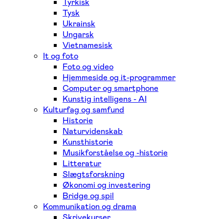
Tyrkisk
Tysk
Ukrainsk
Ungarsk
Vietnamesisk
It og foto
Foto og video
Hjemmeside og it-programmer
Computer og smartphone
Kunstig intelligens - AI
Kulturfag og samfund
Historie
Naturvidenskab
Kunsthistorie
Musikforståelse og -historie
Litteratur
Slægtsforskning
Økonomi og investering
Bridge og spil
Kommunikation og drama
Skrivekurser