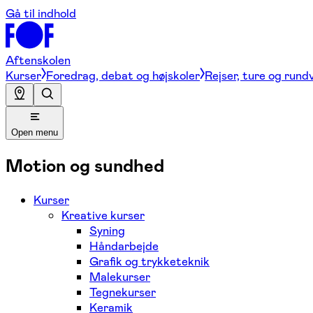
Gå til indhold
Aftenskolen
Kurser
Foredrag, debat og højskoler
Rejser, ture og rund
Open menu
Motion og sundhed
Kurser
Kreative kurser
Syning
Håndarbejde
Grafik og trykketeknik
Malekurser
Tegnekurser
Keramik