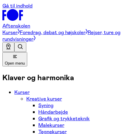
Gå til indhold
Aftenskolen
Kurser
Foredrag, debat og højskoler
Rejser, ture og
rundvisninger
Open menu
Klaver og harmonika
Kurser
Kreative kurser
Syning
Håndarbejde
Grafik og trykketeknik
Malekurser
Tegnekurser