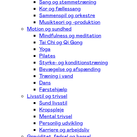
Sang og stemmetræning
Kor og fællessang
Sammenspil og orkestre
Musikteori og -produktion
Motion og sundhed
Mindfulness og meditation
Tai Chi og Qi Gong
Yoga
Pilates
Styrke- og konditionstræning
Bevægelse og afspænding
Træning i vand
Dans
Førstehjælp
Livsstil og trivsel
Sund livsstil
Kropspleje
Mental trivsel
Personlig udvikling
Karriere og arbejdsliv
Graviditet, fødsel og barsel