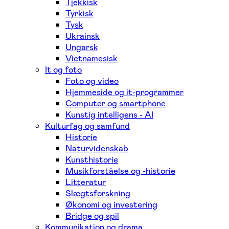
Tjekkisk
Tyrkisk
Tysk
Ukrainsk
Ungarsk
Vietnamesisk
It og foto
Foto og video
Hjemmeside og it-programmer
Computer og smartphone
Kunstig intelligens - AI
Kulturfag og samfund
Historie
Naturvidenskab
Kunsthistorie
Musikforståelse og -historie
Litteratur
Slægtsforskning
Økonomi og investering
Bridge og spil
Kommunikation og drama