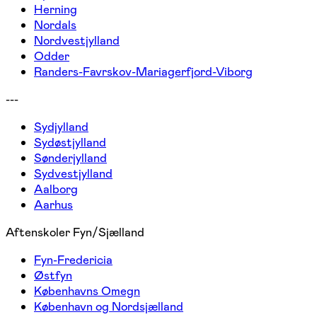
Herning
Nordals
Nordvestjylland
Odder
Randers-Favrskov-Mariagerfjord-Viborg
---
Sydjylland
Sydøstjylland
Sønderjylland
Sydvestjylland
Aalborg
Aarhus
Aftenskoler Fyn/Sjælland
Fyn-Fredericia
Østfyn
Københavns Omegn
København og Nordsjælland