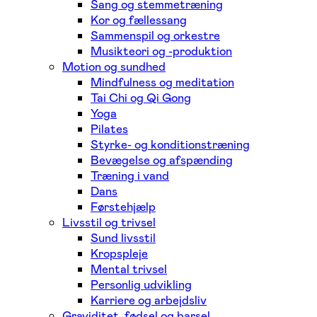
Sang og stemmetræning
Kor og fællessang
Sammenspil og orkestre
Musikteori og -produktion
Motion og sundhed
Mindfulness og meditation
Tai Chi og Qi Gong
Yoga
Pilates
Styrke- og konditionstræning
Bevægelse og afspænding
Træning i vand
Dans
Førstehjælp
Livsstil og trivsel
Sund livsstil
Kropspleje
Mental trivsel
Personlig udvikling
Karriere og arbejdsliv
Graviditet, fødsel og barsel