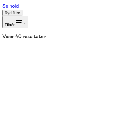
Se hold
Ryd filtre
Filtrér
1
Viser
40
resultater