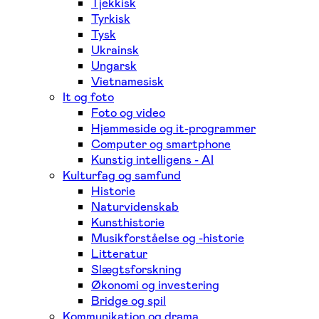
Tjekkisk
Tyrkisk
Tysk
Ukrainsk
Ungarsk
Vietnamesisk
It og foto
Foto og video
Hjemmeside og it-programmer
Computer og smartphone
Kunstig intelligens - AI
Kulturfag og samfund
Historie
Naturvidenskab
Kunsthistorie
Musikforståelse og -historie
Litteratur
Slægtsforskning
Økonomi og investering
Bridge og spil
Kommunikation og drama