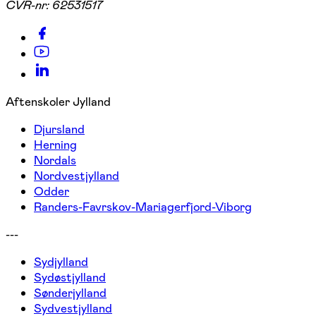
CVR-nr:
62531517
Aftenskoler Jylland
Djursland
Herning
Nordals
Nordvestjylland
Odder
Randers-Favrskov-Mariagerfjord-Viborg
---
Sydjylland
Sydøstjylland
Sønderjylland
Sydvestjylland