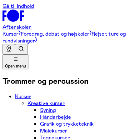
Gå til indhold
Aftenskolen
Kurser
Foredrag, debat og højskoler
Rejser, ture og
rundvisninger
Open menu
Trommer og percussion
Kurser
Kreative kurser
Syning
Håndarbejde
Grafik og trykketeknik
Malekurser
Tegnekurser