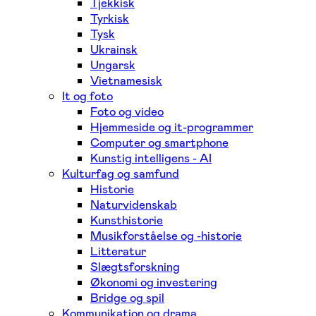
Tjekkisk
Tyrkisk
Tysk
Ukrainsk
Ungarsk
Vietnamesisk
It og foto
Foto og video
Hjemmeside og it-programmer
Computer og smartphone
Kunstig intelligens - AI
Kulturfag og samfund
Historie
Naturvidenskab
Kunsthistorie
Musikforståelse og -historie
Litteratur
Slægtsforskning
Økonomi og investering
Bridge og spil
Kommunikation og drama