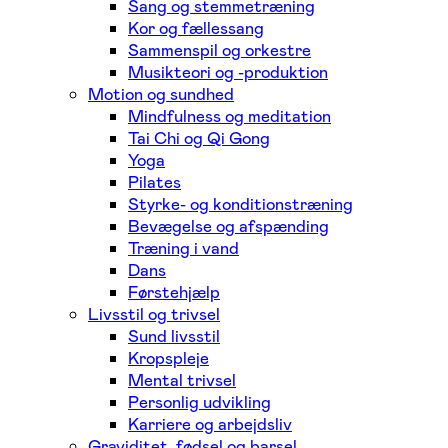
Sang og stemmetræning
Kor og fællessang
Sammenspil og orkestre
Musikteori og -produktion
Motion og sundhed
Mindfulness og meditation
Tai Chi og Qi Gong
Yoga
Pilates
Styrke- og konditionstræning
Bevægelse og afspænding
Træning i vand
Dans
Førstehjælp
Livsstil og trivsel
Sund livsstil
Kropspleje
Mental trivsel
Personlig udvikling
Karriere og arbejdsliv
Graviditet, fødsel og barsel