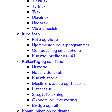
Tjekkisk
Tyrkisk
Tysk
Ukrainsk
Ungarsk
Vietnamesisk
It og foto
Foto og video
Hjemmeside og it-programmer
Computer og smartphone
Kunstig intelligens - AI
Kulturfag og samfund
Historie
Naturvidenskab
Kunsthistorie
Musikforståelse og -historie
Litteratur
Slægtsforskning
Økonomi og investering
Bridge og spil
Kommunikation og drama