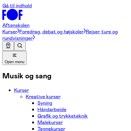
Gå til indhold
Aftenskolen
Kurser
Foredrag, debat og højskoler
Rejser, ture og
rundvisninger
Open menu
Musik og sang
Kurser
Kreative kurser
Syning
Håndarbejde
Grafik og trykketeknik
Malekurser
Tegnekurser