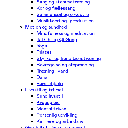
Sang og stemmetræning
Kor og fællessang
Sammenspil og orkestre
Musikteori og -produktion
Motion og sundhed
Mindfulness og meditation
Tai Chi og Qi Gong
Yoga
Pilates
Styrke- og konditionstræning
Bevægelse og afspænding
Træning i vand
Dans
Førstehjælp
Livsstil og trivsel
Sund livsstil
Kropspleje
Mental trivsel
Personlig udvikling
Karriere og arbejdsliv
Graviditet, fødsel og barsel