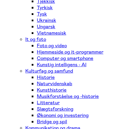
Tjekkisk
Tyrkisk
Tysk
Ukrainsk
Ungarsk
Vietnamesisk
It og foto
Foto og video
Hjemmeside og it-programmer
Computer og smartphone
Kunstig intelligens - AI
Kulturfag og samfund
Historie
Naturvidenskab
Kunsthistorie
Musikforståelse og -historie
Litteratur
Slægtsforskning
Økonomi og investering
Bridge og spil
Kommunikation og drama