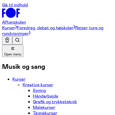
Gå til indhold
Aftenskolen
Kurser
Foredrag, debat og højskoler
Rejser, ture og
rundvisninger
Open menu
Musik og sang
Kurser
Kreative kurser
Syning
Håndarbejde
Grafik og trykketeknik
Malekurser
Tegnekurser