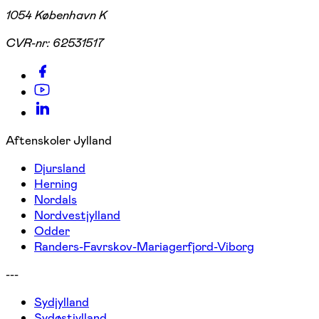
1054 København K
CVR-nr:
62531517
Aftenskoler Jylland
Djursland
Herning
Nordals
Nordvestjylland
Odder
Randers-Favrskov-Mariagerfjord-Viborg
---
Sydjylland
Sydøstjylland