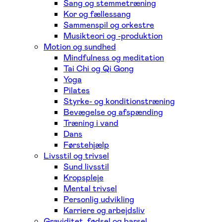
Sang og stemmetræning
Kor og fællessang
Sammenspil og orkestre
Musikteori og -produktion
Motion og sundhed
Mindfulness og meditation
Tai Chi og Qi Gong
Yoga
Pilates
Styrke- og konditionstræning
Bevægelse og afspænding
Træning i vand
Dans
Førstehjælp
Livsstil og trivsel
Sund livsstil
Kropspleje
Mental trivsel
Personlig udvikling
Karriere og arbejdsliv
Graviditet, fødsel og barsel