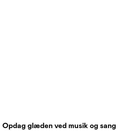
FOF Nordvestjylland
Se hold
Lunge-/åndedrætstræning gennem
sang
Holstebro
2 hold
Opdag glæden ved musik og sang