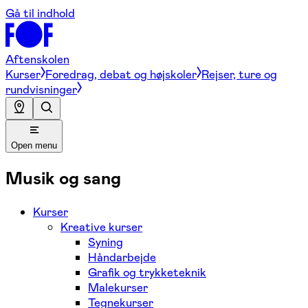
Gå til indhold
Aftenskolen
Kurser
Foredrag, debat og højskoler
Rejser, ture og
rundvisninger
Open menu
Musik og sang
Kurser
Kreative kurser
Syning
Håndarbejde
Grafik og trykketeknik
Malekurser
Tegnekurser