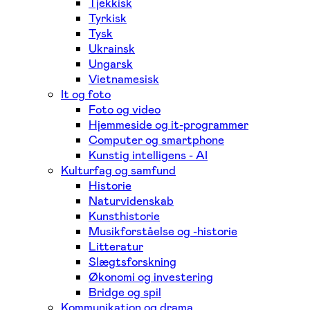
Tjekkisk
Tyrkisk
Tysk
Ukrainsk
Ungarsk
Vietnamesisk
It og foto
Foto og video
Hjemmeside og it-programmer
Computer og smartphone
Kunstig intelligens - AI
Kulturfag og samfund
Historie
Naturvidenskab
Kunsthistorie
Musikforståelse og -historie
Litteratur
Slægtsforskning
Økonomi og investering
Bridge og spil
Kommunikation og drama