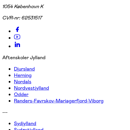
1054 København K
CVR-nr:
62531517
Aftenskoler Jylland
Djursland
Herning
Nordals
Nordvestjylland
Odder
Randers-Favrskov-Mariagerfjord-Viborg
---
Sydjylland
Sydøstjylland