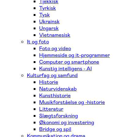
Tjekkisk
Tyrkisk
Tysk
Ukrainsk
Ungarsk
Vietnamesisk
It og foto
Foto og video
Hjemmeside og it-programmer
Computer og smartphone
Kunstig intelligens - AI
Kulturfag og samfund
Historie
Naturvidenskab
Kunsthistorie
Musikforståelse og -historie
Litteratur
Slægtsforskning
Økonomi og investering
Bridge og spil
Kommunikation og drama