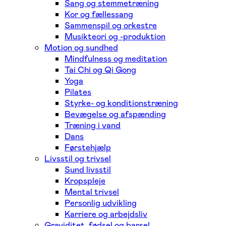
Sang og stemmetræning
Kor og fællessang
Sammenspil og orkestre
Musikteori og -produktion
Motion og sundhed
Mindfulness og meditation
Tai Chi og Qi Gong
Yoga
Pilates
Styrke- og konditionstræning
Bevægelse og afspænding
Træning i vand
Dans
Førstehjælp
Livsstil og trivsel
Sund livsstil
Kropspleje
Mental trivsel
Personlig udvikling
Karriere og arbejdsliv
Graviditet, fødsel og barsel