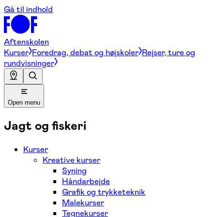
Gå til indhold
Aftenskolen
Kurser
Foredrag, debat og højskoler
Rejser, ture og
rundvisninger
Open menu
Jagt og fiskeri
Kurser
Kreative kurser
Syning
Håndarbejde
Grafik og trykketeknik
Malekurser
Tegnekurser