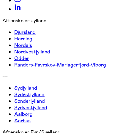
Aftenskoler Jylland
Djursland
Herning
Nordals
Nordvestjylland
Odder
Randers-Favrskov-Mariagerfjord-Viborg
---
Sydjylland
Sydøstjylland
Sønderjylland
Sydvestjylland
Aalborg
Aarhus
Aftenskoler Fyn/Sjælland