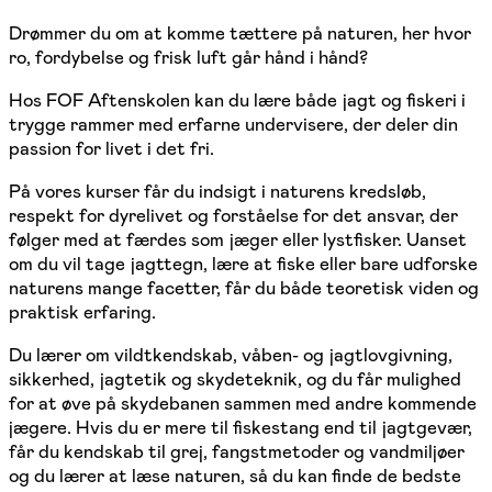
Drømmer du om at komme tættere på naturen, her hvor
ro, fordybelse og frisk luft går hånd i hånd?
Hos FOF Aftenskolen kan du lære både jagt og fiskeri i
trygge rammer med erfarne undervisere, der deler din
passion for livet i det fri.
På vores kurser får du indsigt i naturens kredsløb,
respekt for dyrelivet og forståelse for det ansvar, der
følger med at færdes som jæger eller lystfisker. Uanset
om du vil tage jagttegn, lære at fiske eller bare udforske
naturens mange facetter, får du både teoretisk viden og
praktisk erfaring.
Du lærer om vildtkendskab, våben- og jagtlovgivning,
sikkerhed, jagtetik og skydeteknik, og du får mulighed
for at øve på skydebanen sammen med andre kommende
jægere. Hvis du er mere til fiskestang end til jagtgevær,
får du kendskab til grej, fangstmetoder og vandmiljøer
og du lærer at læse naturen, så du kan finde de bedste