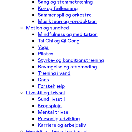
Sang og stemmetræning
Kor og fællessang
Sammenspil og orkestre
Musikteori og -produktion
Motion og sundhed
Mindfulness og meditation
Tai Chi og Qi Gong
Yoga
Pilates
Styrke- og konditionstræning
Bevægelse og afspænding
Træning i vand
Dans
Førstehjælp
Livsstil og trivsel
Sund livsstil
Kropspleje
Mental trivsel
Personlig udvikling
Karriere og arbejdsliv
Graviditet, fødsel og barsel