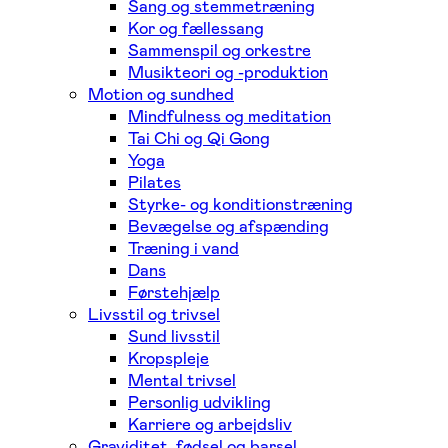
Sang og stemmetræning
Kor og fællessang
Sammenspil og orkestre
Musikteori og -produktion
Motion og sundhed
Mindfulness og meditation
Tai Chi og Qi Gong
Yoga
Pilates
Styrke- og konditionstræning
Bevægelse og afspænding
Træning i vand
Dans
Førstehjælp
Livsstil og trivsel
Sund livsstil
Kropspleje
Mental trivsel
Personlig udvikling
Karriere og arbejdsliv
Graviditet, fødsel og barsel