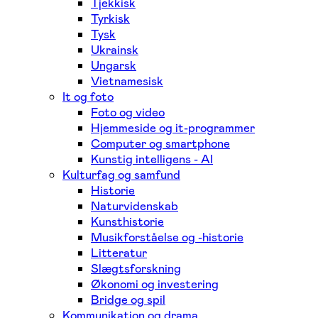
Tjekkisk
Tyrkisk
Tysk
Ukrainsk
Ungarsk
Vietnamesisk
It og foto
Foto og video
Hjemmeside og it-programmer
Computer og smartphone
Kunstig intelligens - AI
Kulturfag og samfund
Historie
Naturvidenskab
Kunsthistorie
Musikforståelse og -historie
Litteratur
Slægtsforskning
Økonomi og investering
Bridge og spil
Kommunikation og drama