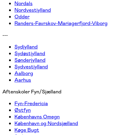
Nordals
Nordvestjylland
Odder
Randers-Favrskov-Mariagerfjord-Viborg
---
Sydjylland
Sydøstjylland
Sønderjylland
Sydvestjylland
Aalborg
Aarhus
Aftenskoler Fyn/Sjælland
Fyn-Fredericia
Østfyn
Københavns Omegn
København og Nordsjælland
Køge Bugt