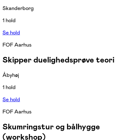
Skanderborg
1 hold
Se hold
FOF Aarhus
Skipper duelighedsprøve teori
Åbyhøj
1 hold
Se hold
FOF Aarhus
Skumringstur og bålhygge
(workshop)