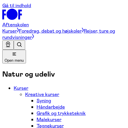
Gå til indhold
Aftenskolen
Kurser
Foredrag, debat og højskoler
Rejser, ture og
rundvisninger
Open menu
Natur og udeliv
Kurser
Kreative kurser
Syning
Håndarbejde
Grafik og trykketeknik
Malekurser
Tegnekurser