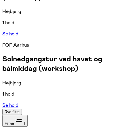
Højbjerg
1 hold
Se hold
FOF Aarhus
Solnedgangstur ved havet og
bålmiddag (workshop)
Højbjerg
1 hold
Se hold
Ryd filtre
Filtrér
1