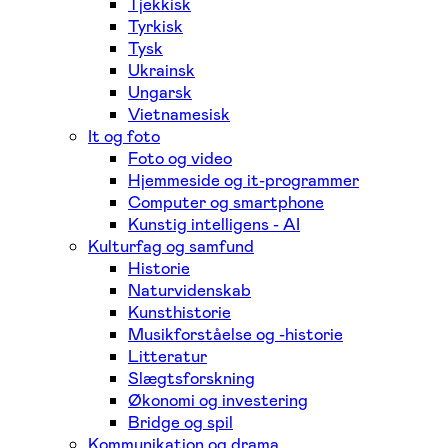
Tjekkisk
Tyrkisk
Tysk
Ukrainsk
Ungarsk
Vietnamesisk
It og foto
Foto og video
Hjemmeside og it-programmer
Computer og smartphone
Kunstig intelligens - AI
Kulturfag og samfund
Historie
Naturvidenskab
Kunsthistorie
Musikforståelse og -historie
Litteratur
Slægtsforskning
Økonomi og investering
Bridge og spil
Kommunikation og drama