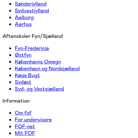
Sønderjylland
Sydvestjylland
Aalborg
Aarhus
Aftenskoler Fyn/Sjælland
Fyn-Fredericia
Østfyn
Københavns Omegn
København og Nordsjælland
Køge Bugt
Sydøst
Syd- og Vestsjælland
Information
Om fof
For undervisere
FOF-net
Mit FOF