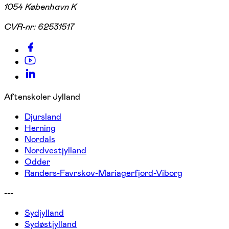
1054 København K
CVR-nr:
62531517
Aftenskoler Jylland
Djursland
Herning
Nordals
Nordvestjylland
Odder
Randers-Favrskov-Mariagerfjord-Viborg
---
Sydjylland
Sydøstjylland