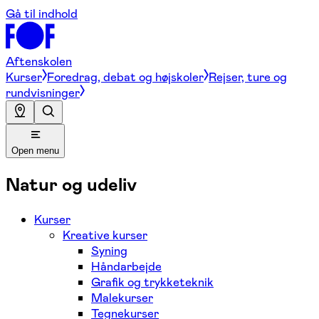
Gå til indhold
Aftenskolen
Kurser
Foredrag, debat og højskoler
Rejser, ture og
rundvisninger
Open menu
Natur og udeliv
Kurser
Kreative kurser
Syning
Håndarbejde
Grafik og trykketeknik
Malekurser
Tegnekurser