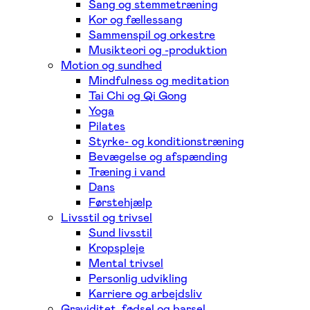
Sang og stemmetræning
Kor og fællessang
Sammenspil og orkestre
Musikteori og -produktion
Motion og sundhed
Mindfulness og meditation
Tai Chi og Qi Gong
Yoga
Pilates
Styrke- og konditionstræning
Bevægelse og afspænding
Træning i vand
Dans
Førstehjælp
Livsstil og trivsel
Sund livsstil
Kropspleje
Mental trivsel
Personlig udvikling
Karriere og arbejdsliv
Graviditet, fødsel og barsel