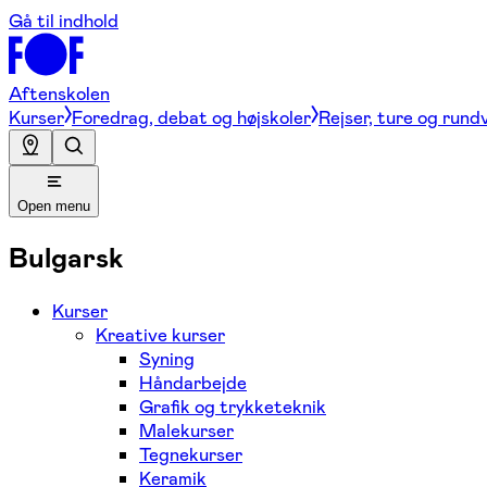
Gå til indhold
Aftenskolen
Kurser
Foredrag, debat og højskoler
Rejser, ture og rund
Open menu
Bulgarsk
Kurser
Kreative kurser
Syning
Håndarbejde
Grafik og trykketeknik
Malekurser
Tegnekurser
Keramik