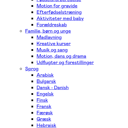
Motion for gravide
Efterfødselstræning
Aktiviteter med baby
Forældreskab
Familie, børn og unge
Madlavning
Kreative kurser
Musik og sang
Motion, dans og drama
Udflugter og forestillinger
Sprog
Arabisk
Bulgarsk
Dansk - Danish
Engelsk
Finsk
Fransk
Færøsk
Græsk
Hebraisk