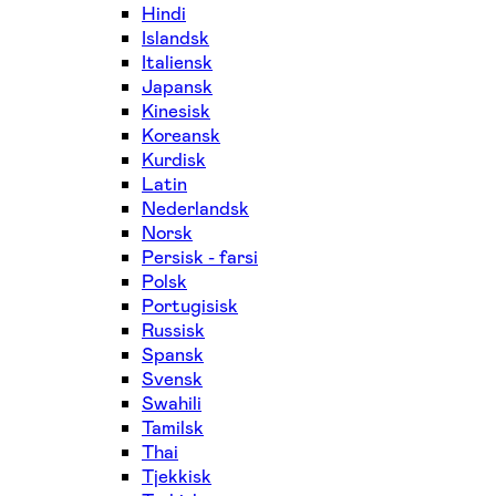
Hindi
Islandsk
Italiensk
Japansk
Kinesisk
Koreansk
Kurdisk
Latin
Nederlandsk
Norsk
Persisk - farsi
Polsk
Portugisisk
Russisk
Spansk
Svensk
Swahili
Tamilsk
Thai
Tjekkisk