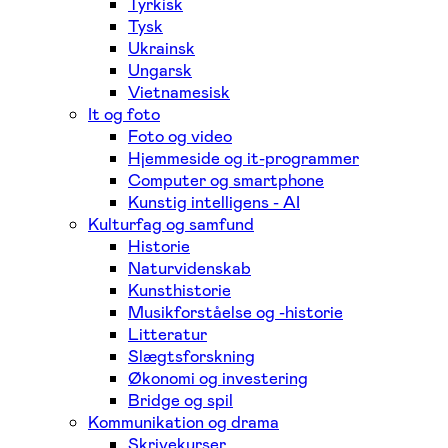
Tyrkisk
Tysk
Ukrainsk
Ungarsk
Vietnamesisk
It og foto
Foto og video
Hjemmeside og it-programmer
Computer og smartphone
Kunstig intelligens - AI
Kulturfag og samfund
Historie
Naturvidenskab
Kunsthistorie
Musikforståelse og -historie
Litteratur
Slægtsforskning
Økonomi og investering
Bridge og spil
Kommunikation og drama
Skrivekurser