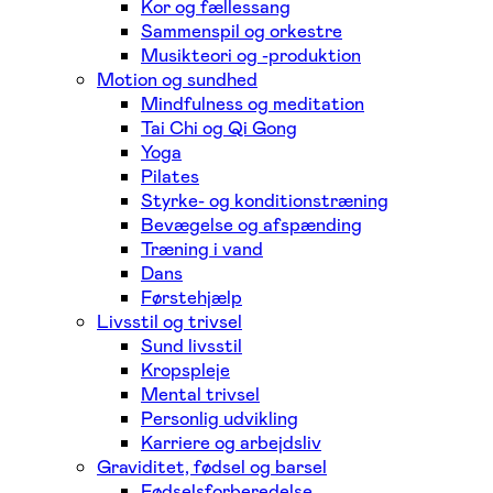
Kor og fællessang
Sammenspil og orkestre
Musikteori og -produktion
Motion og sundhed
Mindfulness og meditation
Tai Chi og Qi Gong
Yoga
Pilates
Styrke- og konditionstræning
Bevægelse og afspænding
Træning i vand
Dans
Førstehjælp
Livsstil og trivsel
Sund livsstil
Kropspleje
Mental trivsel
Personlig udvikling
Karriere og arbejdsliv
Graviditet, fødsel og barsel
Fødselsforberedelse