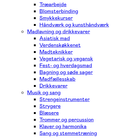
Træarbejde
Blomsterbinding
Smykkekurser
Håndværk og kunsthåndværk
Madlavning og drikkevarer
Asiatisk mad
Verdenskøkkenet
Madteknikker
Vegetarisk og vegansk
Fest- og hverdagsmad
Bagning og søde sager
Madfællesskab
Drikkevarer
Musik og sang
Strengeinstrumenter
Strygere
Blæsere
Trommer og percussion
Klaver og harmonika
Sang og stemmetræning