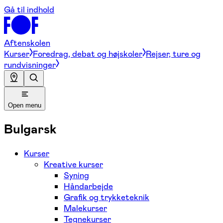
Gå til indhold
Aftenskolen
Kurser
Foredrag, debat og højskoler
Rejser, ture og
rundvisninger
Open menu
Bulgarsk
Kurser
Kreative kurser
Syning
Håndarbejde
Grafik og trykketeknik
Malekurser
Tegnekurser