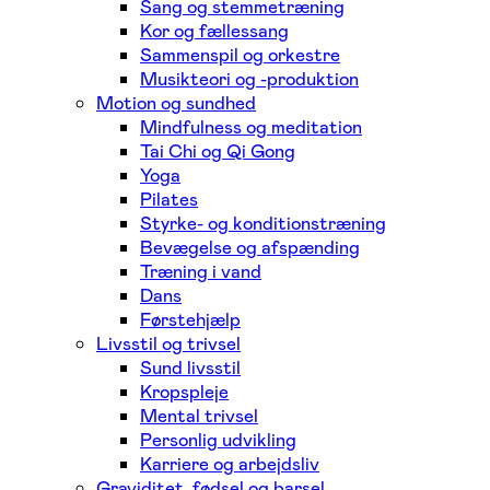
Sang og stemmetræning
Kor og fællessang
Sammenspil og orkestre
Musikteori og -produktion
Motion og sundhed
Mindfulness og meditation
Tai Chi og Qi Gong
Yoga
Pilates
Styrke- og konditionstræning
Bevægelse og afspænding
Træning i vand
Dans
Førstehjælp
Livsstil og trivsel
Sund livsstil
Kropspleje
Mental trivsel
Personlig udvikling
Karriere og arbejdsliv
Graviditet, fødsel og barsel