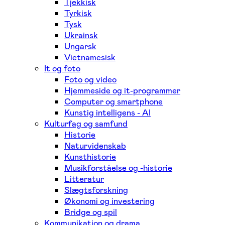
Tjekkisk
Tyrkisk
Tysk
Ukrainsk
Ungarsk
Vietnamesisk
It og foto
Foto og video
Hjemmeside og it-programmer
Computer og smartphone
Kunstig intelligens - AI
Kulturfag og samfund
Historie
Naturvidenskab
Kunsthistorie
Musikforståelse og -historie
Litteratur
Slægtsforskning
Økonomi og investering
Bridge og spil
Kommunikation og drama