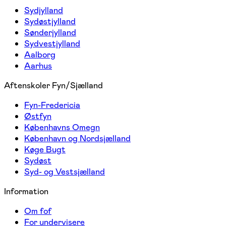
Sydjylland
Sydøstjylland
Sønderjylland
Sydvestjylland
Aalborg
Aarhus
Aftenskoler Fyn/Sjælland
Fyn-Fredericia
Østfyn
Københavns Omegn
København og Nordsjælland
Køge Bugt
Sydøst
Syd- og Vestsjælland
Information
Om fof
For undervisere