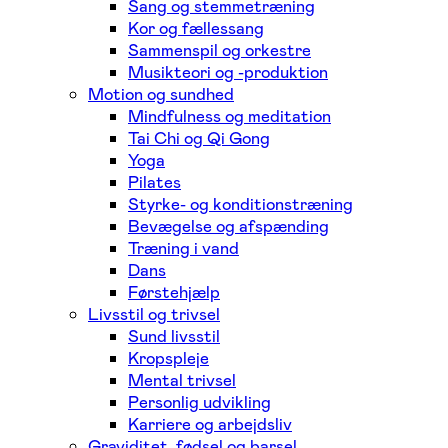
Sang og stemmetræning
Kor og fællessang
Sammenspil og orkestre
Musikteori og -produktion
Motion og sundhed
Mindfulness og meditation
Tai Chi og Qi Gong
Yoga
Pilates
Styrke- og konditionstræning
Bevægelse og afspænding
Træning i vand
Dans
Førstehjælp
Livsstil og trivsel
Sund livsstil
Kropspleje
Mental trivsel
Personlig udvikling
Karriere og arbejdsliv
Graviditet, fødsel og barsel