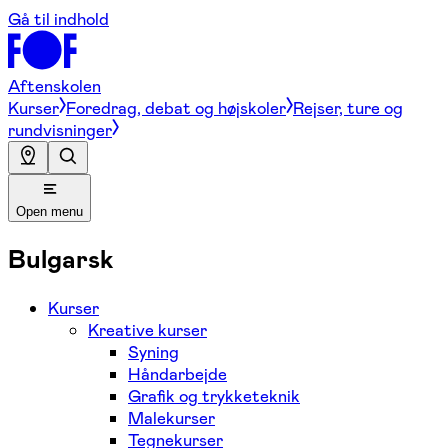
Gå til indhold
Aftenskolen
Kurser
Foredrag, debat og højskoler
Rejser, ture og
rundvisninger
Open menu
Bulgarsk
Kurser
Kreative kurser
Syning
Håndarbejde
Grafik og trykketeknik
Malekurser
Tegnekurser