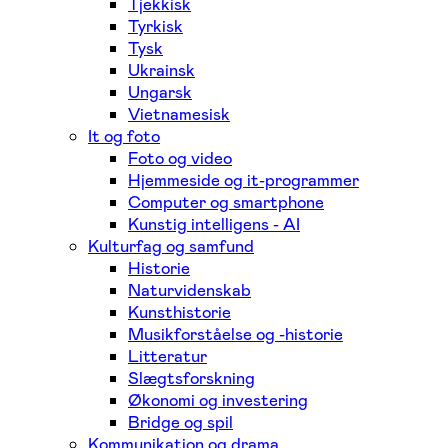
Tjekkisk
Tyrkisk
Tysk
Ukrainsk
Ungarsk
Vietnamesisk
It og foto
Foto og video
Hjemmeside og it-programmer
Computer og smartphone
Kunstig intelligens - AI
Kulturfag og samfund
Historie
Naturvidenskab
Kunsthistorie
Musikforståelse og -historie
Litteratur
Slægtsforskning
Økonomi og investering
Bridge og spil
Kommunikation og drama