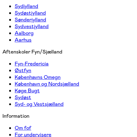
Sydjylland
Sydøstjylland
Sønderjylland
Sydvestjylland
Aalborg
Aarhus
Aftenskoler Fyn/Sjælland
Fyn-Fredericia
Østfyn
Københavns Omegn
København og Nordsjælland
Køge Bugt
Sydøst
Syd- og Vestsjælland
Information
Om fof
For undervisere