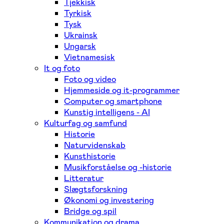
Tjekkisk
Tyrkisk
Tysk
Ukrainsk
Ungarsk
Vietnamesisk
It og foto
Foto og video
Hjemmeside og it-programmer
Computer og smartphone
Kunstig intelligens - AI
Kulturfag og samfund
Historie
Naturvidenskab
Kunsthistorie
Musikforståelse og -historie
Litteratur
Slægtsforskning
Økonomi og investering
Bridge og spil
Kommunikation og drama