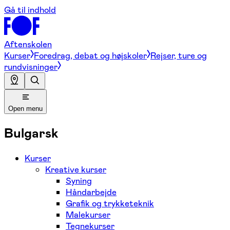
Gå til indhold
Aftenskolen
Kurser
Foredrag, debat og højskoler
Rejser, ture og
rundvisninger
Open menu
Bulgarsk
Kurser
Kreative kurser
Syning
Håndarbejde
Grafik og trykketeknik
Malekurser
Tegnekurser