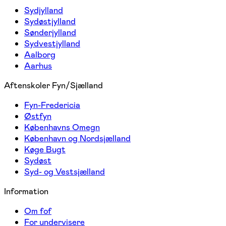
Sydjylland
Sydøstjylland
Sønderjylland
Sydvestjylland
Aalborg
Aarhus
Aftenskoler Fyn/Sjælland
Fyn-Fredericia
Østfyn
Københavns Omegn
København og Nordsjælland
Køge Bugt
Sydøst
Syd- og Vestsjælland
Information
Om fof
For undervisere