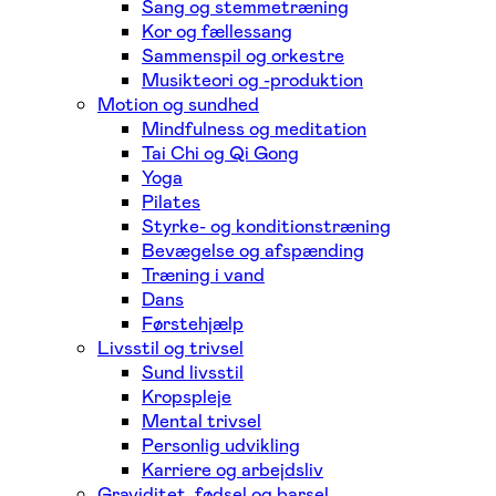
Sang og stemmetræning
Kor og fællessang
Sammenspil og orkestre
Musikteori og -produktion
Motion og sundhed
Mindfulness og meditation
Tai Chi og Qi Gong
Yoga
Pilates
Styrke- og konditionstræning
Bevægelse og afspænding
Træning i vand
Dans
Førstehjælp
Livsstil og trivsel
Sund livsstil
Kropspleje
Mental trivsel
Personlig udvikling
Karriere og arbejdsliv
Graviditet, fødsel og barsel