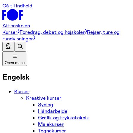
Gå til indhold
Aftenskolen
Kurser
Foredrag, debat og højskoler
Rejser, ture og
rundvisninger
Open menu
Engelsk
Kurser
Kreative kurser
Syning
Håndarbejde
Grafik og trykketeknik
Malekurser
Tegnekurser