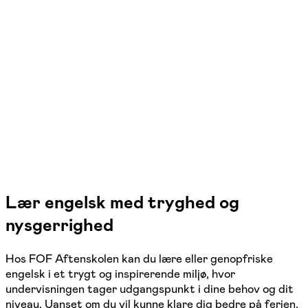
Engelsk – niveau B2
Charlottenlund, København K, Kongens Lyngby
3 hold
Lær engelsk med tryghed og
nysgerrighed
Hos FOF Aftenskolen kan du lære eller genopfriske
engelsk i et trygt og inspirerende miljø, hvor
undervisningen tager udgangspunkt i dine behov og dit
niveau. Uanset om du vil kunne klare dig bedre på ferien,