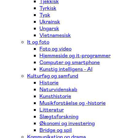
Tjekkisk
Tyrkisk
Tysk
Ukrainsk
Ungarsk
Vietnamesisk
It og foto
Foto og video
Hjemmeside og it-programmer
Computer og smartphone
Kunstig intelligens - AI
Kulturfag og samfund
Historie
Naturvidenskab
Kunsthistorie
Musikforståelse og -historie
Litteratur
Slægtsforskning
Økonomi og investering
Bridge og spil
Kommunikation og drama