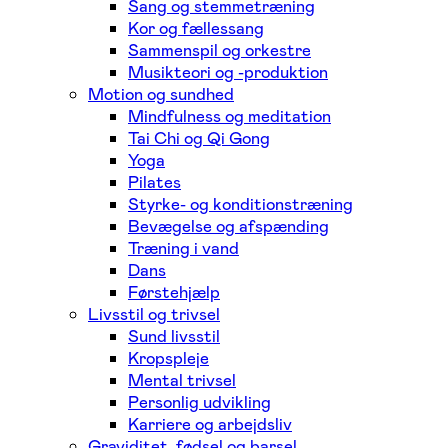
Sang og stemmetræning
Kor og fællessang
Sammenspil og orkestre
Musikteori og -produktion
Motion og sundhed
Mindfulness og meditation
Tai Chi og Qi Gong
Yoga
Pilates
Styrke- og konditionstræning
Bevægelse og afspænding
Træning i vand
Dans
Førstehjælp
Livsstil og trivsel
Sund livsstil
Kropspleje
Mental trivsel
Personlig udvikling
Karriere og arbejdsliv
Graviditet, fødsel og barsel