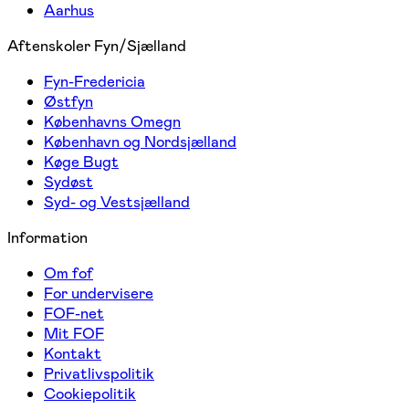
Aarhus
Aftenskoler Fyn/Sjælland
Fyn-Fredericia
Østfyn
Københavns Omegn
København og Nordsjælland
Køge Bugt
Sydøst
Syd- og Vestsjælland
Information
Om fof
For undervisere
FOF-net
Mit FOF
Kontakt
Privatlivspolitik
Cookiepolitik