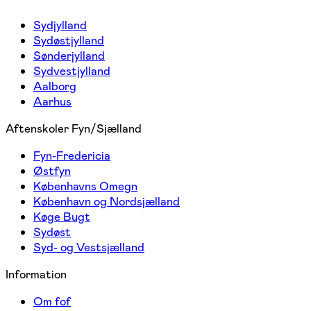
Sydjylland
Sydøstjylland
Sønderjylland
Sydvestjylland
Aalborg
Aarhus
Aftenskoler Fyn/Sjælland
Fyn-Fredericia
Østfyn
Københavns Omegn
København og Nordsjælland
Køge Bugt
Sydøst
Syd- og Vestsjælland
Information
Om fof