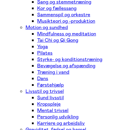
Sang og stemmetræning
Kor og fællessang
Sammenspil og orkestre
Musikteori og -produktion
Motion og sundhed
Mindfulness og meditation
Tai Chi og Qi Gong
Yoga
Pilates
Styrke- og konditionstræning
Bevægelse og afspænding
Træning i vand
Dans
Førstehjælp
Livsstil og trivsel
Sund livsstil
Kropspleje
Mental trivsel
Personlig udvikling
Karriere og arbejdsliv
Graviditet, fødsel og barsel