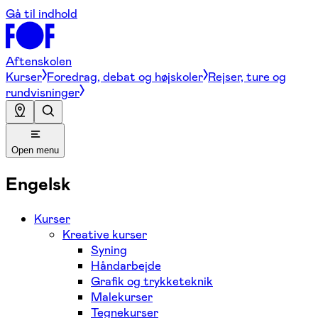
Gå til indhold
Aftenskolen
Kurser
Foredrag, debat og højskoler
Rejser, ture og
rundvisninger
Open menu
Engelsk
Kurser
Kreative kurser
Syning
Håndarbejde
Grafik og trykketeknik
Malekurser
Tegnekurser