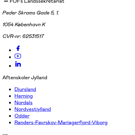
FOF's Landssekretariat
Peder Skrams Gade 5, 1.
1054 København K
CVR-nr:
62531517
Aftenskoler Jylland
Djursland
Herning
Nordals
Nordvestjylland
Odder
Randers-Favrskov-Mariagerfjord-Viborg
---