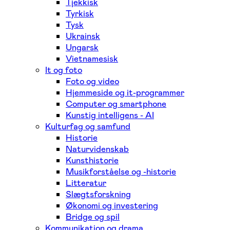
Tjekkisk
Tyrkisk
Tysk
Ukrainsk
Ungarsk
Vietnamesisk
It og foto
Foto og video
Hjemmeside og it-programmer
Computer og smartphone
Kunstig intelligens - AI
Kulturfag og samfund
Historie
Naturvidenskab
Kunsthistorie
Musikforståelse og -historie
Litteratur
Slægtsforskning
Økonomi og investering
Bridge og spil
Kommunikation og drama