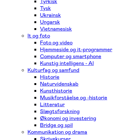
Tyrkisk
Tysk
Ukrainsk
Ungarsk
Vietnamesisk
It og foto
Foto og video
Hjemmeside og it-programmer
Computer og smartphone
Kunstig intelligens - AI
Kulturfag og samfund
Historie
Naturvidenskab
Kunsthistorie
Musikforståelse og -historie
Litteratur
Slægtsforskning
Økonomi og investering
Bridge og spil
Kommunikation og drama
Skrivekurser