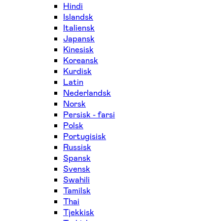
Hindi
Islandsk
Italiensk
Japansk
Kinesisk
Koreansk
Kurdisk
Latin
Nederlandsk
Norsk
Persisk - farsi
Polsk
Portugisisk
Russisk
Spansk
Svensk
Swahili
Tamilsk
Thai
Tjekkisk