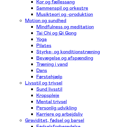
Kor og fællessang
Sammenspil og orkestre
Musikteori og -produktion
Motion og sundhed
Mindfulness og meditation
Tai Chi og Qi Gong
Yoga
Pilates
Styrke- og konditionstræning
Bevægelse og afspænding
Træning i vand
Dans
Førstehjælp
Livsstil og trivsel
Sund livsstil
Kropspleje
Mental trivsel
Personlig udvikling
Karriere og arbejdsliv
Graviditet, fødsel og barsel
Fødselsforberedelse