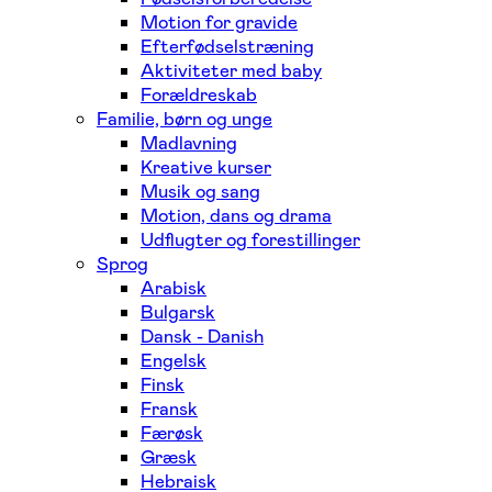
Motion for gravide
Efterfødselstræning
Aktiviteter med baby
Forældreskab
Familie, børn og unge
Madlavning
Kreative kurser
Musik og sang
Motion, dans og drama
Udflugter og forestillinger
Sprog
Arabisk
Bulgarsk
Dansk - Danish
Engelsk
Finsk
Fransk
Færøsk
Græsk
Hebraisk