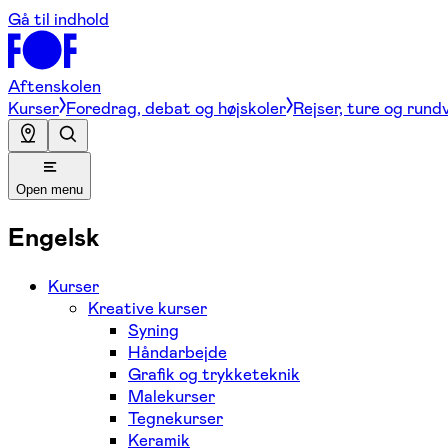
Gå til indhold
Aftenskolen
Kurser
Foredrag, debat og højskoler
Rejser, ture og rund
Open menu
Engelsk
Kurser
Kreative kurser
Syning
Håndarbejde
Grafik og trykketeknik
Malekurser
Tegnekurser
Keramik