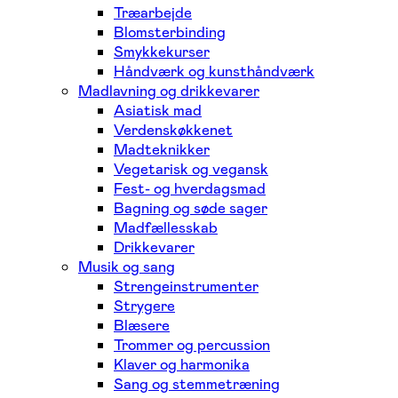
Træarbejde
Blomsterbinding
Smykkekurser
Håndværk og kunsthåndværk
Madlavning og drikkevarer
Asiatisk mad
Verdenskøkkenet
Madteknikker
Vegetarisk og vegansk
Fest- og hverdagsmad
Bagning og søde sager
Madfællesskab
Drikkevarer
Musik og sang
Strengeinstrumenter
Strygere
Blæsere
Trommer og percussion
Klaver og harmonika
Sang og stemmetræning