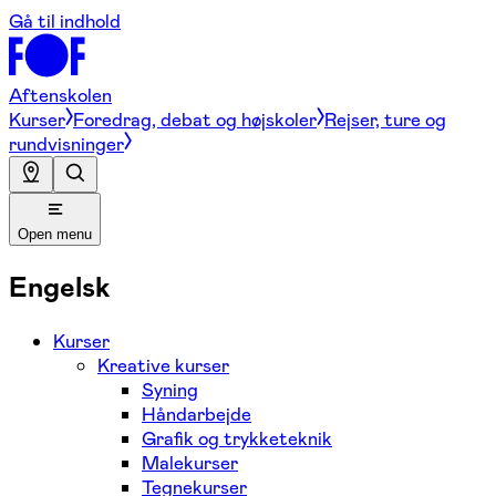
Gå til indhold
Aftenskolen
Kurser
Foredrag, debat og højskoler
Rejser, ture og
rundvisninger
Open menu
Engelsk
Kurser
Kreative kurser
Syning
Håndarbejde
Grafik og trykketeknik
Malekurser
Tegnekurser