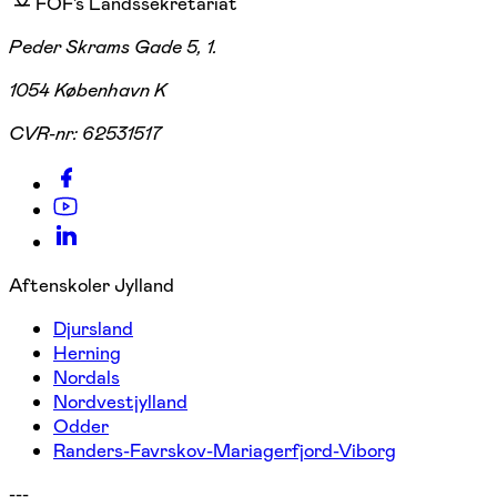
FOF's Landssekretariat
Peder Skrams Gade 5, 1.
1054 København K
CVR-nr:
62531517
Aftenskoler Jylland
Djursland
Herning
Nordals
Nordvestjylland
Odder
Randers-Favrskov-Mariagerfjord-Viborg
---