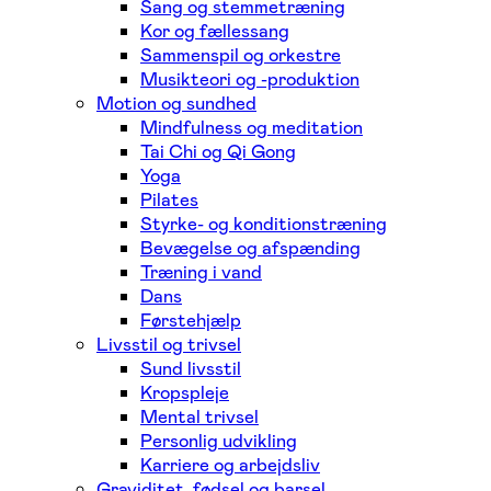
Sang og stemmetræning
Kor og fællessang
Sammenspil og orkestre
Musikteori og -produktion
Motion og sundhed
Mindfulness og meditation
Tai Chi og Qi Gong
Yoga
Pilates
Styrke- og konditionstræning
Bevægelse og afspænding
Træning i vand
Dans
Førstehjælp
Livsstil og trivsel
Sund livsstil
Kropspleje
Mental trivsel
Personlig udvikling
Karriere og arbejdsliv
Graviditet, fødsel og barsel