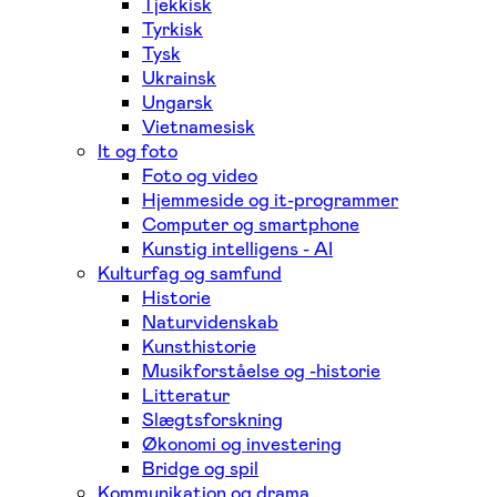
Tjekkisk
Tyrkisk
Tysk
Ukrainsk
Ungarsk
Vietnamesisk
It og foto
Foto og video
Hjemmeside og it-programmer
Computer og smartphone
Kunstig intelligens - AI
Kulturfag og samfund
Historie
Naturvidenskab
Kunsthistorie
Musikforståelse og -historie
Litteratur
Slægtsforskning
Økonomi og investering
Bridge og spil
Kommunikation og drama