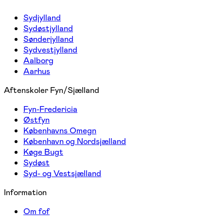
Sydjylland
Sydøstjylland
Sønderjylland
Sydvestjylland
Aalborg
Aarhus
Aftenskoler Fyn/Sjælland
Fyn-Fredericia
Østfyn
Københavns Omegn
København og Nordsjælland
Køge Bugt
Sydøst
Syd- og Vestsjælland
Information
Om fof